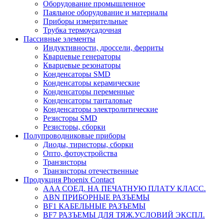
Оборудование промышленное
Паяльное оборудование и материалы
Приборы измерительные
Трубка термоусадочная
Пассивные элементы
Индуктивности, дроссели, ферриты
Кварцевые генераторы
Кварцевые резонаторы
Конденсаторы SMD
Конденсаторы керамические
Конденсаторы переменные
Конденсаторы танталовые
Конденсаторы электролитические
Резисторы SMD
Резисторы, сборки
Полупроводниковые приборы
Диоды, тиристоры, сборки
Опто, фотоустройства
Транзисторы
Транзисторы отечественные
Продукция Phoenix Contact
AAA СОЕД. НА ПЕЧАТНУЮ ПЛАТУ КЛАСС.
ABN ПРИБОРНЫЕ РАЗЪЕМЫ
BF1 КАБЕЛЬНЫЕ РАЗЪЕМЫ
BF7 РАЗЪЕМЫ ДЛЯ ТЯЖ.УСЛОВИЙ ЭКСПЛ.