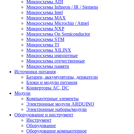
Микросхемы ADI
Микросхемы Infineon / IR / Siemens
Микросхемы Intel
Микросхемы MAX
Микросхемы Microchip / Atmel
Микросхемы NXP
Микросхемы On Semiconductor
Микросхемы STM
Микросхемы TI
Микросхемы XILINX
Микросхемы импортные
Микросхемы отечественные
Микросхемы памяти
Источники питания
Батареи, аккумуляторы, держатели
Блоки и модули питания
Конверторы AC, DC
Модули
Компьютерные элементы
Электронные модули ARDUINO
Электронные наборы/модули
Оборудование и инструмент
Инструмент
Оборудование
Оборудование компьютерное