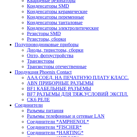
Кварцевые резонаторы
Конденсаторы SMD
Конденсаторы керамические
Конденсаторы переменные
Конденсаторы танталовые
Конденсаторы электролитические
Резисторы SMD
Резисторы, сборки
Полупроводниковые приборы
Диоды, тиристоры, сборки
Опто, фотоустройства
Транзисторы
Транзисторы отечественные
Продукция Phoenix Contact
AAA СОЕД. НА ПЕЧАТНУЮ ПЛАТУ КЛАСС.
ABN ПРИБОРНЫЕ РАЗЪЕМЫ
BF1 КАБЕЛЬНЫЕ РАЗЪЕМЫ
BF7 РАЗЪЕМЫ ДЛЯ ТЯЖ.УСЛОВИЙ ЭКСПЛ.
CK6 РЕЛЕ
Соединители
Разъемы питания
Разъемы телефонные и сетевые LAN
Соединители *AMPHENOL*
Соединители *FISCHER*
Соединители *HARTING*