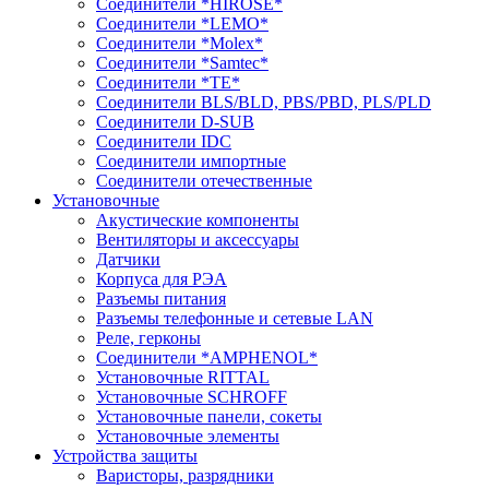
Соединители *HIROSE*
Соединители *LEMO*
Соединители *Molex*
Соединители *Samtec*
Соединители *TE*
Соединители BLS/BLD, PBS/PBD, PLS/PLD
Соединители D-SUB
Соединители IDC
Соединители импортные
Соединители отечественные
Установочные
Акустические компоненты
Вентиляторы и аксессуары
Датчики
Корпуса для РЭА
Разъемы питания
Разъемы телефонные и сетевые LAN
Реле, герконы
Соединители *AMPHENOL*
Установочные RITTAL
Установочные SCHROFF
Установочные панели, сокеты
Установочные элементы
Устройства защиты
Варисторы, разрядники