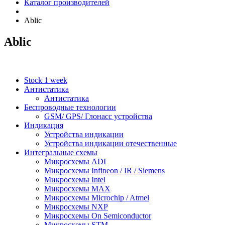
Каталог производителей
Ablic
Ablic
Stock 1 week
Антистатика
Антистатика
Беспроводные технологии
GSM/ GPS/ Глонасс устройства
Индикация
Устройства индикации
Устройства индикации отечественные
Интегральные схемы
Микросхемы ADI
Микросхемы Infineon / IR / Siemens
Микросхемы Intel
Микросхемы MAX
Микросхемы Microchip / Atmel
Микросхемы NXP
Микросхемы On Semiconductor
Микросхемы STM