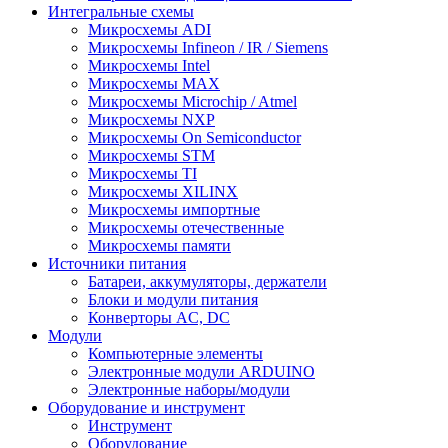
Интегральные схемы
Микросхемы ADI
Микросхемы Infineon / IR / Siemens
Микросхемы Intel
Микросхемы MAX
Микросхемы Microchip / Atmel
Микросхемы NXP
Микросхемы On Semiconductor
Микросхемы STM
Микросхемы TI
Микросхемы XILINX
Микросхемы импортные
Микросхемы отечественные
Микросхемы памяти
Источники питания
Батареи, аккумуляторы, держатели
Блоки и модули питания
Конверторы AC, DC
Модули
Компьютерные элементы
Электронные модули ARDUINO
Электронные наборы/модули
Оборудование и инструмент
Инструмент
Оборудование