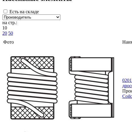
Есть на складе
на стр.:
10
20
50
Фото
Наи
020
дрос
Прои
Coilc