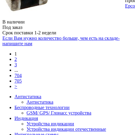
Прои
Epco
В наличии
Под заказ
Срок поставки 1-2 недели
Если Вам нужно количество больше, чем есть на складе-
напишите нам
1
2
3
...
704
705
>
Антистатика
Антистатика
Беспроводные технологии
GSM/ GPS/ Глонасс устройства
Индикация
Устройства индикации
Устройства индикации отечественные
Интегральные схемы