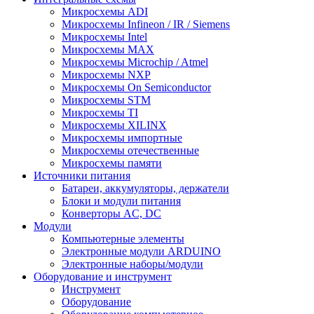
Микросхемы ADI
Микросхемы Infineon / IR / Siemens
Микросхемы Intel
Микросхемы MAX
Микросхемы Microchip / Atmel
Микросхемы NXP
Микросхемы On Semiconductor
Микросхемы STM
Микросхемы TI
Микросхемы XILINX
Микросхемы импортные
Микросхемы отечественные
Микросхемы памяти
Источники питания
Батареи, аккумуляторы, держатели
Блоки и модули питания
Конверторы AC, DC
Модули
Компьютерные элементы
Электронные модули ARDUINO
Электронные наборы/модули
Оборудование и инструмент
Инструмент
Оборудование