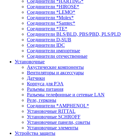
Соединители *HARTING*
Соединители *HIROSE*
Соединители *LEMO*
Соединители *Molex*
Соединители *Samtec*
Соединители *TE*
Соединители BLS/BLD, PBS/PBD, PLS/PLD
Соединители D-SUB
Соединители IDC
Соединители импортные
Соединители отечественные
Установочные
Акустические компоненты
Вентиляторы и аксессуары
Датчики
Корпуса для РЭА
Разъемы питания
Разъемы телефонные и сетевые LAN
Реле, герконы
Соединители *AMPHENOL*
Установочные RITTAL
Установочные SCHROFF
Установочные панели, сокеты
Установочные элементы
Устройства защиты