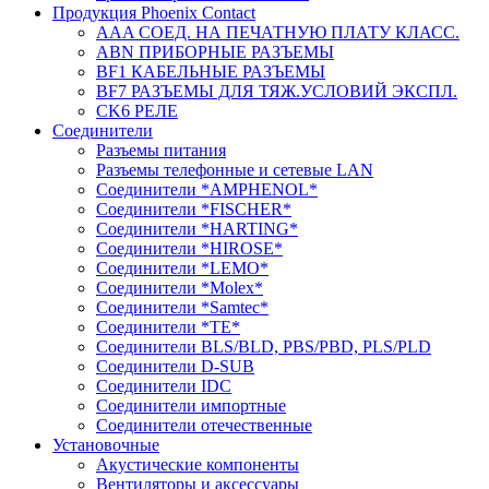
Продукция Phoenix Contact
AAA СОЕД. НА ПЕЧАТНУЮ ПЛАТУ КЛАСС.
ABN ПРИБОРНЫЕ РАЗЪЕМЫ
BF1 КАБЕЛЬНЫЕ РАЗЪЕМЫ
BF7 РАЗЪЕМЫ ДЛЯ ТЯЖ.УСЛОВИЙ ЭКСПЛ.
CK6 РЕЛЕ
Соединители
Разъемы питания
Разъемы телефонные и сетевые LAN
Соединители *AMPHENOL*
Соединители *FISCHER*
Соединители *HARTING*
Соединители *HIROSE*
Соединители *LEMO*
Соединители *Molex*
Соединители *Samtec*
Соединители *TE*
Соединители BLS/BLD, PBS/PBD, PLS/PLD
Соединители D-SUB
Соединители IDC
Соединители импортные
Соединители отечественные
Установочные
Акустические компоненты
Вентиляторы и аксессуары