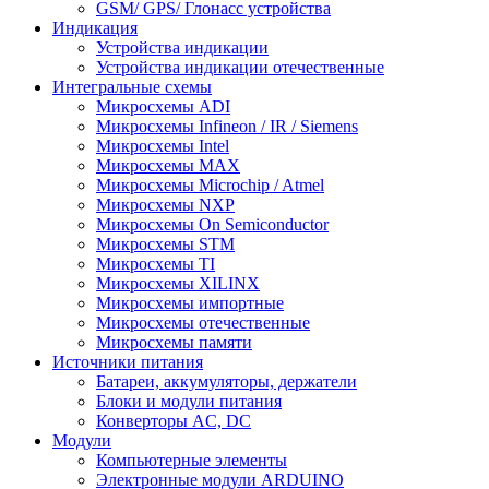
GSM/ GPS/ Глонасс устройства
Индикация
Устройства индикации
Устройства индикации отечественные
Интегральные схемы
Микросхемы ADI
Микросхемы Infineon / IR / Siemens
Микросхемы Intel
Микросхемы MAX
Микросхемы Microchip / Atmel
Микросхемы NXP
Микросхемы On Semiconductor
Микросхемы STM
Микросхемы TI
Микросхемы XILINX
Микросхемы импортные
Микросхемы отечественные
Микросхемы памяти
Источники питания
Батареи, аккумуляторы, держатели
Блоки и модули питания
Конверторы AC, DC
Модули
Компьютерные элементы
Электронные модули ARDUINO