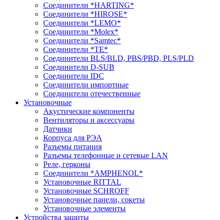
Соединители *HARTING*
Соединители *HIROSE*
Соединители *LEMO*
Соединители *Molex*
Соединители *Samtec*
Соединители *TE*
Соединители BLS/BLD, PBS/PBD, PLS/PLD
Соединители D-SUB
Соединители IDC
Соединители импортные
Соединители отечественные
Установочные
Акустические компоненты
Вентиляторы и аксессуары
Датчики
Корпуса для РЭА
Разъемы питания
Разъемы телефонные и сетевые LAN
Реле, герконы
Соединители *AMPHENOL*
Установочные RITTAL
Установочные SCHROFF
Установочные панели, сокеты
Установочные элементы
Устройства защиты