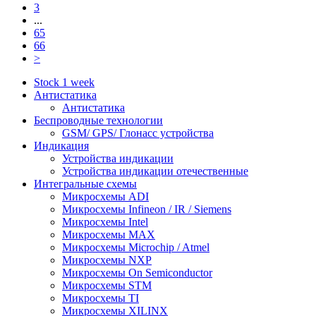
3
...
65
66
>
Stock 1 week
Антистатика
Антистатика
Беспроводные технологии
GSM/ GPS/ Глонасс устройства
Индикация
Устройства индикации
Устройства индикации отечественные
Интегральные схемы
Микросхемы ADI
Микросхемы Infineon / IR / Siemens
Микросхемы Intel
Микросхемы MAX
Микросхемы Microchip / Atmel
Микросхемы NXP
Микросхемы On Semiconductor
Микросхемы STM
Микросхемы TI
Микросхемы XILINX