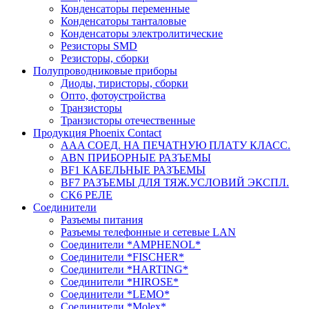
Конденсаторы переменные
Конденсаторы танталовые
Конденсаторы электролитические
Резисторы SMD
Резисторы, сборки
Полупроводниковые приборы
Диоды, тиристоры, сборки
Опто, фотоустройства
Транзисторы
Транзисторы отечественные
Продукция Phoenix Contact
AAA СОЕД. НА ПЕЧАТНУЮ ПЛАТУ КЛАСС.
ABN ПРИБОРНЫЕ РАЗЪЕМЫ
BF1 КАБЕЛЬНЫЕ РАЗЪЕМЫ
BF7 РАЗЪЕМЫ ДЛЯ ТЯЖ.УСЛОВИЙ ЭКСПЛ.
CK6 РЕЛЕ
Соединители
Разъемы питания
Разъемы телефонные и сетевые LAN
Соединители *AMPHENOL*
Соединители *FISCHER*
Соединители *HARTING*
Соединители *HIROSE*
Соединители *LEMO*
Соединители *Molex*