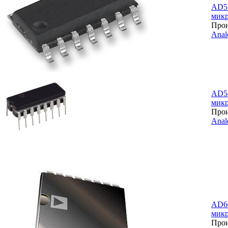
AD5
микр
Прои
Anal
AD5
микр
Прои
Anal
AD6
микр
Прои