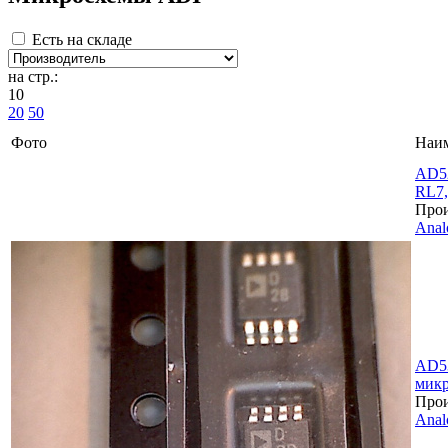
Есть на складе
на стр.:
10
20
50
Фото
Наи
AD5
RL7,
Прои
Anal
AD5
микр
Прои
Anal