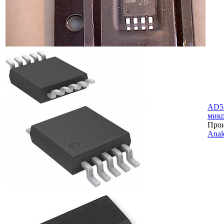
AD5
микр
Прои
Anal