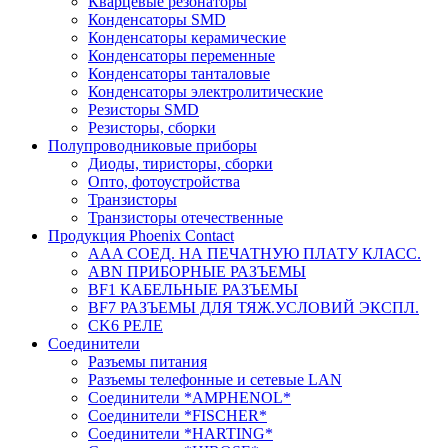
Кварцевые резонаторы
Конденсаторы SMD
Конденсаторы керамические
Конденсаторы переменные
Конденсаторы танталовые
Конденсаторы электролитические
Резисторы SMD
Резисторы, сборки
Полупроводниковые приборы
Диоды, тиристоры, сборки
Опто, фотоустройства
Транзисторы
Транзисторы отечественные
Продукция Phoenix Contact
AAA СОЕД. НА ПЕЧАТНУЮ ПЛАТУ КЛАСС.
ABN ПРИБОРНЫЕ РАЗЪЕМЫ
BF1 КАБЕЛЬНЫЕ РАЗЪЕМЫ
BF7 РАЗЪЕМЫ ДЛЯ ТЯЖ.УСЛОВИЙ ЭКСПЛ.
CK6 РЕЛЕ
Соединители
Разъемы питания
Разъемы телефонные и сетевые LAN
Соединители *AMPHENOL*
Соединители *FISCHER*
Соединители *HARTING*