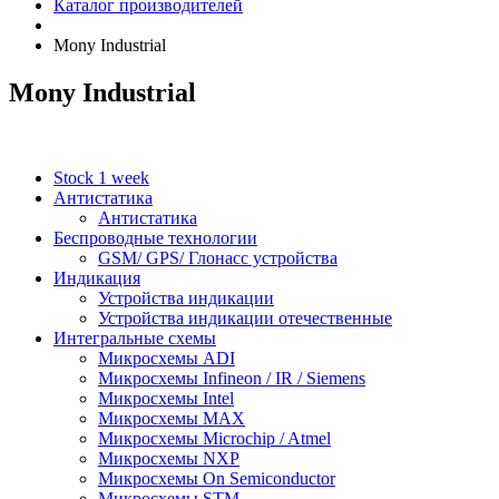
Каталог производителей
Mony Industrial
Mony Industrial
Stock 1 week
Антистатика
Антистатика
Беспроводные технологии
GSM/ GPS/ Глонасс устройства
Индикация
Устройства индикации
Устройства индикации отечественные
Интегральные схемы
Микросхемы ADI
Микросхемы Infineon / IR / Siemens
Микросхемы Intel
Микросхемы MAX
Микросхемы Microchip / Atmel
Микросхемы NXP
Микросхемы On Semiconductor
Микросхемы STM