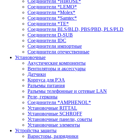
Соединители *HIROSE*
Соединители *LEMO*
Соединители *Molex*
Соединители *Samtec*
Соединители *TE*
Соединители BLS/BLD, PBS/PBD, PLS/PLD
Соединители D-SUB
Соединители IDC
Соединители импортные
Соединители отечественные
Установочные
Акустические компоненты
Вентиляторы и аксессуары
Датчики
Корпуса для РЭА
Разъемы питания
Разъемы телефонные и сетевые LAN
Реле, герконы
Соединители *AMPHENOL*
Установочные RITTAL
Установочные SCHROFF
Установочные панели, сокеты
Установочные элементы
Устройства защиты
Варисторы, разрядники