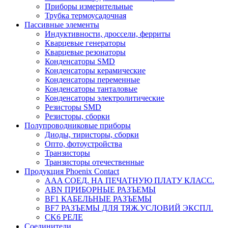
Приборы измерительные
Трубка термоусадочная
Пассивные элементы
Индуктивности, дроссели, ферриты
Кварцевые генераторы
Кварцевые резонаторы
Конденсаторы SMD
Конденсаторы керамические
Конденсаторы переменные
Конденсаторы танталовые
Конденсаторы электролитические
Резисторы SMD
Резисторы, сборки
Полупроводниковые приборы
Диоды, тиристоры, сборки
Опто, фотоустройства
Транзисторы
Транзисторы отечественные
Продукция Phoenix Contact
AAA СОЕД. НА ПЕЧАТНУЮ ПЛАТУ КЛАСС.
ABN ПРИБОРНЫЕ РАЗЪЕМЫ
BF1 КАБЕЛЬНЫЕ РАЗЪЕМЫ
BF7 РАЗЪЕМЫ ДЛЯ ТЯЖ.УСЛОВИЙ ЭКСПЛ.
CK6 РЕЛЕ
Соединители