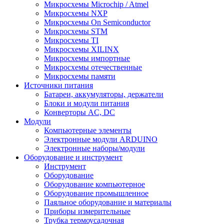
Микросхемы Microchip / Atmel
Микросхемы NXP
Микросхемы On Semiconductor
Микросхемы STM
Микросхемы TI
Микросхемы XILINX
Микросхемы импортные
Микросхемы отечественные
Микросхемы памяти
Источники питания
Батареи, аккумуляторы, держатели
Блоки и модули питания
Конверторы AC, DC
Модули
Компьютерные элементы
Электронные модули ARDUINO
Электронные наборы/модули
Оборудование и инструмент
Инструмент
Оборудование
Оборудование компьютерное
Оборудование промышленное
Паяльное оборудование и материалы
Приборы измерительные
Трубка термоусадочная