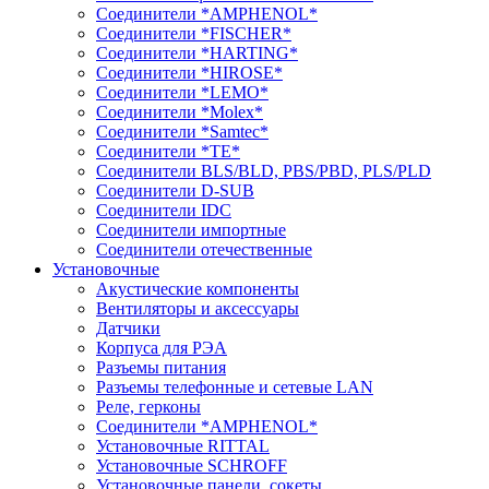
Соединители *AMPHENOL*
Соединители *FISCHER*
Соединители *HARTING*
Соединители *HIROSE*
Соединители *LEMO*
Соединители *Molex*
Соединители *Samtec*
Соединители *TE*
Соединители BLS/BLD, PBS/PBD, PLS/PLD
Соединители D-SUB
Соединители IDC
Соединители импортные
Соединители отечественные
Установочные
Акустические компоненты
Вентиляторы и аксессуары
Датчики
Корпуса для РЭА
Разъемы питания
Разъемы телефонные и сетевые LAN
Реле, герконы
Соединители *AMPHENOL*
Установочные RITTAL
Установочные SCHROFF
Установочные панели, сокеты