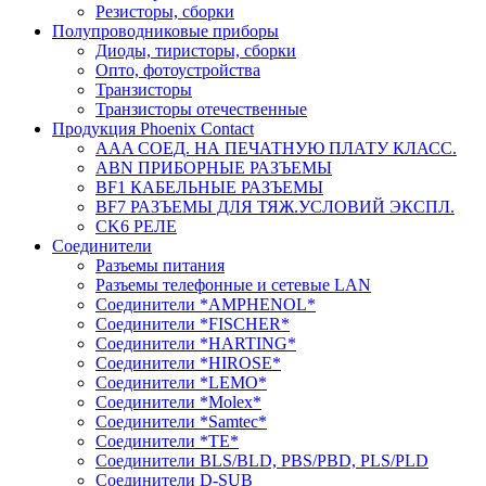
Резисторы, сборки
Полупроводниковые приборы
Диоды, тиристоры, сборки
Опто, фотоустройства
Транзисторы
Транзисторы отечественные
Продукция Phoenix Contact
AAA СОЕД. НА ПЕЧАТНУЮ ПЛАТУ КЛАСС.
ABN ПРИБОРНЫЕ РАЗЪЕМЫ
BF1 КАБЕЛЬНЫЕ РАЗЪЕМЫ
BF7 РАЗЪЕМЫ ДЛЯ ТЯЖ.УСЛОВИЙ ЭКСПЛ.
CK6 РЕЛЕ
Соединители
Разъемы питания
Разъемы телефонные и сетевые LAN
Соединители *AMPHENOL*
Соединители *FISCHER*
Соединители *HARTING*
Соединители *HIROSE*
Соединители *LEMO*
Соединители *Molex*
Соединители *Samtec*
Соединители *TE*
Соединители BLS/BLD, PBS/PBD, PLS/PLD
Соединители D-SUB