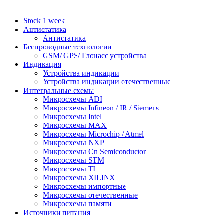
Stock 1 week
Антистатика
Антистатика
Беспроводные технологии
GSM/ GPS/ Глонасс устройства
Индикация
Устройства индикации
Устройства индикации отечественные
Интегральные схемы
Микросхемы ADI
Микросхемы Infineon / IR / Siemens
Микросхемы Intel
Микросхемы MAX
Микросхемы Microchip / Atmel
Микросхемы NXP
Микросхемы On Semiconductor
Микросхемы STM
Микросхемы TI
Микросхемы XILINX
Микросхемы импортные
Микросхемы отечественные
Микросхемы памяти
Источники питания