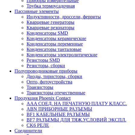
Приборы измерительные
Трубка термоусадочная
Пассивные элементы
Индуктивности, дроссели, ферриты
Кварцевые генераторы
Кварцевые резонаторы
Конденсаторы SMD
Конденсаторы керамические
Конденсаторы переменные
Конденсаторы танталовые
Конденсаторы электролитические
Резисторы SMD
Резисторы, сборки
Полупроводниковые приборы
Диоды, тиристоры, сборки
Опто, фотоустройства
Транзисторы
Транзисторы отечественные
Продукция Phoenix Contact
AAA СОЕД. НА ПЕЧАТНУЮ ПЛАТУ КЛАСС.
ABN ПРИБОРНЫЕ РАЗЪЕМЫ
BF1 КАБЕЛЬНЫЕ РАЗЪЕМЫ
BF7 РАЗЪЕМЫ ДЛЯ ТЯЖ.УСЛОВИЙ ЭКСПЛ.
CK6 РЕЛЕ
Соединители