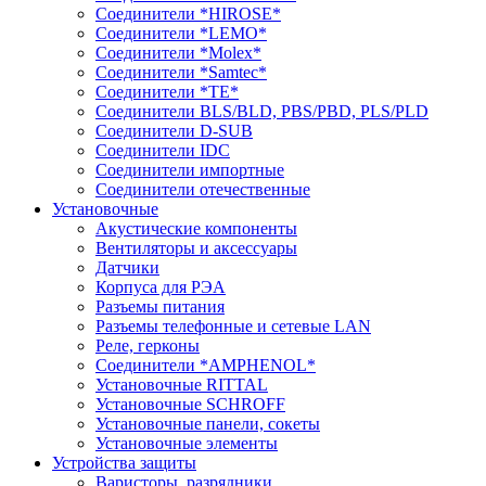
Соединители *HIROSE*
Соединители *LEMO*
Соединители *Molex*
Соединители *Samtec*
Соединители *TE*
Соединители BLS/BLD, PBS/PBD, PLS/PLD
Соединители D-SUB
Соединители IDC
Соединители импортные
Соединители отечественные
Установочные
Акустические компоненты
Вентиляторы и аксессуары
Датчики
Корпуса для РЭА
Разъемы питания
Разъемы телефонные и сетевые LAN
Реле, герконы
Соединители *AMPHENOL*
Установочные RITTAL
Установочные SCHROFF
Установочные панели, сокеты
Установочные элементы
Устройства защиты
Варисторы, разрядники