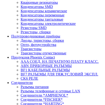
Кварцевые резонаторы
Конденсаторы SMD
Конденсаторы керамические
Конденсаторы переменные
Конденсаторы танталовые
Конденсаторы электролитические
Резисторы SMD
Резисторы, сборки
Полупроводниковые приборы
Диоды, тиристоры, сборки
Опто, фотоустройства
Транзисторы
Транзисторы отечественные
Продукция Phoenix Contact
AAA СОЕД. НА ПЕЧАТНУЮ ПЛАТУ КЛАСС.
ABN ПРИБОРНЫЕ РАЗЪЕМЫ
BF1 КАБЕЛЬНЫЕ РАЗЪЕМЫ
BF7 РАЗЪЕМЫ ДЛЯ ТЯЖ.УСЛОВИЙ ЭКСПЛ.
CK6 РЕЛЕ
Соединители
Разъемы питания
Разъемы телефонные и сетевые LAN
Соединители *AMPHENOL*
Соединители *FISCHER*
Соединители *HARTING*