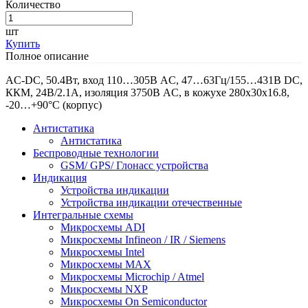
Количество
шт
Купить
Полное описание
AC-DC, 50.4Вт, вход 110…305В AC, 47…63Гц/155…431В DC,
ККМ, 24В/2.1А, изоляция 3750В AC, в кожухе 280х30х16.8,
-20…+90°С (корпус)
Антистатика
Антистатика
Беспроводные технологии
GSM/ GPS/ Глонасс устройства
Индикация
Устройства индикации
Устройства индикации отечественные
Интегральные схемы
Микросхемы ADI
Микросхемы Infineon / IR / Siemens
Микросхемы Intel
Микросхемы MAX
Микросхемы Microchip / Atmel
Микросхемы NXP
Микросхемы On Semiconductor