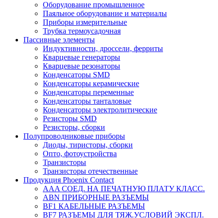
Оборудование промышленное
Паяльное оборудование и материалы
Приборы измерительные
Трубка термоусадочная
Пассивные элементы
Индуктивности, дроссели, ферриты
Кварцевые генераторы
Кварцевые резонаторы
Конденсаторы SMD
Конденсаторы керамические
Конденсаторы переменные
Конденсаторы танталовые
Конденсаторы электролитические
Резисторы SMD
Резисторы, сборки
Полупроводниковые приборы
Диоды, тиристоры, сборки
Опто, фотоустройства
Транзисторы
Транзисторы отечественные
Продукция Phoenix Contact
AAA СОЕД. НА ПЕЧАТНУЮ ПЛАТУ КЛАСС.
ABN ПРИБОРНЫЕ РАЗЪЕМЫ
BF1 КАБЕЛЬНЫЕ РАЗЪЕМЫ
BF7 РАЗЪЕМЫ ДЛЯ ТЯЖ.УСЛОВИЙ ЭКСПЛ.