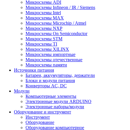
Микросхемы ADI
Микросхемы Infineon / IR / Siemens
Микросхемы Intel
Микросхемы MAX
Микросхемы Microchip / Atmel
Микросхемы NXP
Микросхемы On Semiconductor
Микросхемы STM
Микросхемы TI
Микросхемы XILINX
Микросхемы импортные
Микросхемы отечественные
Микросхемы памяти
Источники питания
Батареи, аккумуляторы, держатели
Блоки и модули питания
Конверторы AC, DC
Модули
Компьютерные элементы
Электронные модули ARDUINO
Электронные наборы/модули
Оборудование и инструмент
Инструмент
Оборудование
Оборудование компьютерное