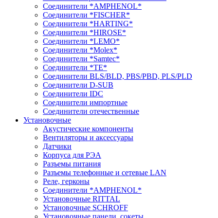
Соединители *AMPHENOL*
Соединители *FISCHER*
Соединители *HARTING*
Соединители *HIROSE*
Соединители *LEMO*
Соединители *Molex*
Соединители *Samtec*
Соединители *TE*
Соединители BLS/BLD, PBS/PBD, PLS/PLD
Соединители D-SUB
Соединители IDC
Соединители импортные
Соединители отечественные
Установочные
Акустические компоненты
Вентиляторы и аксессуары
Датчики
Корпуса для РЭА
Разъемы питания
Разъемы телефонные и сетевые LAN
Реле, герконы
Соединители *AMPHENOL*
Установочные RITTAL
Установочные SCHROFF
Установочные панели, сокеты