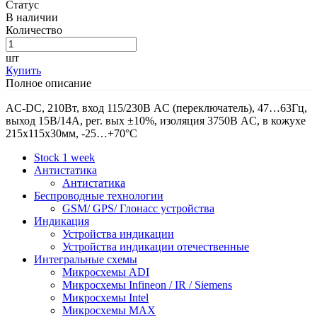
Статус
В наличии
Количество
шт
Купить
Полное описание
AC-DC, 210Вт, вход 115/230В AC (переключатель), 47…63Гц,
выход 15В/14A, рег. вых ±10%, изоляция 3750В AC, в кожухе
215х115х30мм, -25…+70°С
Stock 1 week
Антистатика
Антистатика
Беспроводные технологии
GSM/ GPS/ Глонасс устройства
Индикация
Устройства индикации
Устройства индикации отечественные
Интегральные схемы
Микросхемы ADI
Микросхемы Infineon / IR / Siemens
Микросхемы Intel
Микросхемы MAX