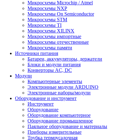
Микросхемы Microchip / Atmel
Микросхемы NXP
Микросхемы On Semiconductor
Микросхемы STM
Микросхемы TI
Микросхемы XILINX
Микросхемы импортные
Микросхемы отечественные
Микросхемы памяти
Источники питания
Батареи, аккумуляторы, держатели
Блоки и модули питания
Конверторы AC, DC
Модули
Компьютерные элементы
Электронные модули ARDUINO
Электронные наборы/модули
Оборудование и инструмент
Инструмент
Оборудование
Оборудование компьютерное
Оборудование промышленное
Паяльное оборудование и материалы
Приборы измерительные
Трубка термоусадочная