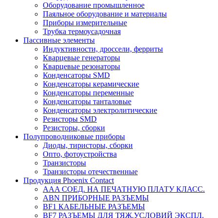
Оборудование промышленное
Паяльное оборудование и материалы
Приборы измерительные
Трубка термоусадочная
Пассивные элементы
Индуктивности, дроссели, ферриты
Кварцевые генераторы
Кварцевые резонаторы
Конденсаторы SMD
Конденсаторы керамические
Конденсаторы переменные
Конденсаторы танталовые
Конденсаторы электролитические
Резисторы SMD
Резисторы, сборки
Полупроводниковые приборы
Диоды, тиристоры, сборки
Опто, фотоустройства
Транзисторы
Транзисторы отечественные
Продукция Phoenix Contact
AAA СОЕД. НА ПЕЧАТНУЮ ПЛАТУ КЛАСС.
ABN ПРИБОРНЫЕ РАЗЪЕМЫ
BF1 КАБЕЛЬНЫЕ РАЗЪЕМЫ
BF7 РАЗЪЕМЫ ДЛЯ ТЯЖ.УСЛОВИЙ ЭКСПЛ.