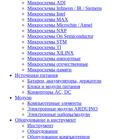
Микросхемы ADI
Микросхемы Infineon / IR / Siemens
Микросхемы Intel
Микросхемы MAX
Микросхемы Microchip / Atmel
Микросхемы NXP
Микросхемы On Semiconductor
Микросхемы STM
Микросхемы TI
Микросхемы XILINX
Микросхемы импортные
Микросхемы отечественные
Микросхемы памяти
Источники питания
Батареи, аккумуляторы, держатели
Блоки и модули питания
Конверторы AC, DC
Модули
Компьютерные элементы
Электронные модули ARDUINO
Электронные наборы/модули
Оборудование и инструмент
Инструмент
Оборудование
Оборудование компьютерное