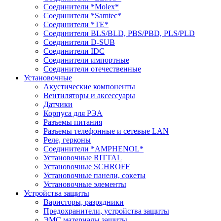
Соединители *Molex*
Соединители *Samtec*
Соединители *TE*
Соединители BLS/BLD, PBS/PBD, PLS/PLD
Соединители D-SUB
Соединители IDC
Соединители импортные
Соединители отечественные
Установочные
Акустические компоненты
Вентиляторы и аксессуары
Датчики
Корпуса для РЭА
Разъемы питания
Разъемы телефонные и сетевые LAN
Реле, герконы
Соединители *AMPHENOL*
Установочные RITTAL
Установочные SCHROFF
Установочные панели, сокеты
Установочные элементы
Устройства защиты
Варисторы, разрядники
Предохранители, устройства защиты
ЭМС материалы защиты