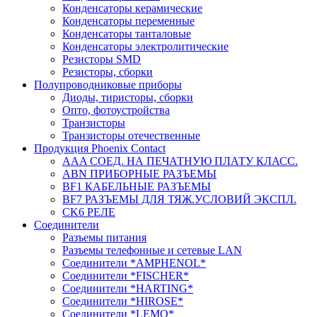
Конденсаторы керамические
Конденсаторы переменные
Конденсаторы танталовые
Конденсаторы электролитические
Резисторы SMD
Резисторы, сборки
Полупроводниковые приборы
Диоды, тиристоры, сборки
Опто, фотоустройства
Транзисторы
Транзисторы отечественные
Продукция Phoenix Contact
AAA СОЕД. НА ПЕЧАТНУЮ ПЛАТУ КЛАСС.
ABN ПРИБОРНЫЕ РАЗЪЕМЫ
BF1 КАБЕЛЬНЫЕ РАЗЪЕМЫ
BF7 РАЗЪЕМЫ ДЛЯ ТЯЖ.УСЛОВИЙ ЭКСПЛ.
CK6 РЕЛЕ
Соединители
Разъемы питания
Разъемы телефонные и сетевые LAN
Соединители *AMPHENOL*
Соединители *FISCHER*
Соединители *HARTING*
Соединители *HIROSE*
Соединители *LEMO*