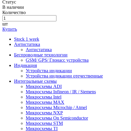
Статус
В наличии
Количество
шт
Купить
Stock 1 week
Антистатика
Антистатика
Беспроводные технологии
GSM/ GPS/ Глонасс устройства
Индикация
Устройства индикации
Устройства индикации отечественные
Интегральные схемы
Микросхемы ADI
Микросхемы Infineon / IR / Siemens
Микросхемы Intel
Микросхемы MAX
Микросхемы Microchip / Atmel
Микросхемы NXP
Микросхемы On Semiconductor
Микросхемы STM
Микросхемы TI