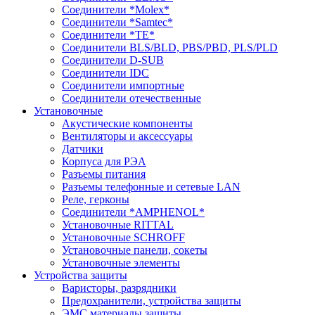
Соединители *Molex*
Соединители *Samtec*
Соединители *TE*
Соединители BLS/BLD, PBS/PBD, PLS/PLD
Соединители D-SUB
Соединители IDC
Соединители импортные
Соединители отечественные
Установочные
Акустические компоненты
Вентиляторы и аксессуары
Датчики
Корпуса для РЭА
Разъемы питания
Разъемы телефонные и сетевые LAN
Реле, герконы
Соединители *AMPHENOL*
Установочные RITTAL
Установочные SCHROFF
Установочные панели, сокеты
Установочные элементы
Устройства защиты
Варисторы, разрядники
Предохранители, устройства защиты
ЭМС материалы защиты