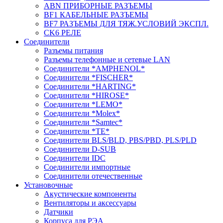
ABN ПРИБОРНЫЕ РАЗЪЕМЫ
BF1 КАБЕЛЬНЫЕ РАЗЪЕМЫ
BF7 РАЗЪЕМЫ ДЛЯ ТЯЖ.УСЛОВИЙ ЭКСПЛ.
CK6 РЕЛЕ
Соединители
Разъемы питания
Разъемы телефонные и сетевые LAN
Соединители *AMPHENOL*
Соединители *FISCHER*
Соединители *HARTING*
Соединители *HIROSE*
Соединители *LEMO*
Соединители *Molex*
Соединители *Samtec*
Соединители *TE*
Соединители BLS/BLD, PBS/PBD, PLS/PLD
Соединители D-SUB
Соединители IDC
Соединители импортные
Соединители отечественные
Установочные
Акустические компоненты
Вентиляторы и аксессуары
Датчики
Корпуса для РЭА