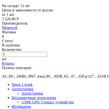
На складе:
12
шт
Цены в зависимости от кол-ва:
от 1 шт
3 226,80 Р
Производитель
Meanwell
Фасовка
8
Статус
В наличии
Количество
шт
Купить
Полное описание
AC-DC, 240Вт, IP67, вход 90…305В AC, 47…63Гц/127…431В DC
Stock 1 week
Антистатика
Антистатика
Беспроводные технологии
GSM/ GPS/ Глонасс устройства
Индикация