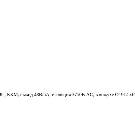
, ККМ, выход 48В/5А, изоляция 3750В AC, в кожухе Ø191.5х69