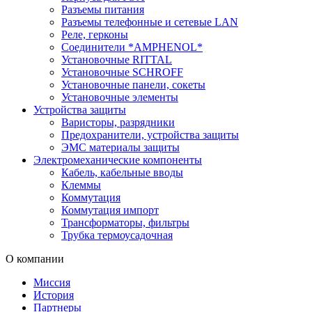
Разъемы питания
Разъемы телефонные и сетевые LAN
Реле, герконы
Соединители *AMPHENOL*
Установочные RITTAL
Установочные SCHROFF
Установочные панели, сокеты
Установочные элементы
Устройства защиты
Варисторы, разрядники
Предохранители, устройства защиты
ЭМС материалы защиты
Электромеханические компоненты
Кабель, кабельные вводы
Клеммы
Коммутация
Коммутация импорт
Трансформаторы, фильтры
Трубка термоусадочная
О компании
Миссия
История
Партнеры