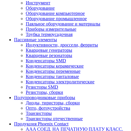
Инструмент
Оборудование
Оборудование компьютерное
Оборудование промышленное
Паяльное оборудование и материалы
Приборы измерительные
Трубка термоусадочная
Пассивные элементы
Индуктивности, дроссели, ферриты
Кварцевые генераторы
Кварцевые резонаторы
Конденсаторы SMD
Конденсаторы керамические
Конденсаторы переменные
Конденсаторы танталовые
Конденсаторы электролитические
Резисторы SMD
Резисторы, сборки
Полупроводниковые приборы
Диоды, тиристоры, сборки
Опто, фотоустройства
Транзисторы
Транзисторы отечественные
Продукция Phoenix Contact
AAA СОЕД. НА ПЕЧАТНУЮ ПЛАТУ КЛАСС.