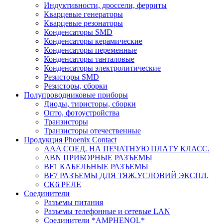
Индуктивности, дроссели, ферриты
Кварцевые генераторы
Кварцевые резонаторы
Конденсаторы SMD
Конденсаторы керамические
Конденсаторы переменные
Конденсаторы танталовые
Конденсаторы электролитические
Резисторы SMD
Резисторы, сборки
Полупроводниковые приборы
Диоды, тиристоры, сборки
Опто, фотоустройства
Транзисторы
Транзисторы отечественные
Продукция Phoenix Contact
AAA СОЕД. НА ПЕЧАТНУЮ ПЛАТУ КЛАСС.
ABN ПРИБОРНЫЕ РАЗЪЕМЫ
BF1 КАБЕЛЬНЫЕ РАЗЪЕМЫ
BF7 РАЗЪЕМЫ ДЛЯ ТЯЖ.УСЛОВИЙ ЭКСПЛ.
CK6 РЕЛЕ
Соединители
Разъемы питания
Разъемы телефонные и сетевые LAN
Соединители *AMPHENOL*