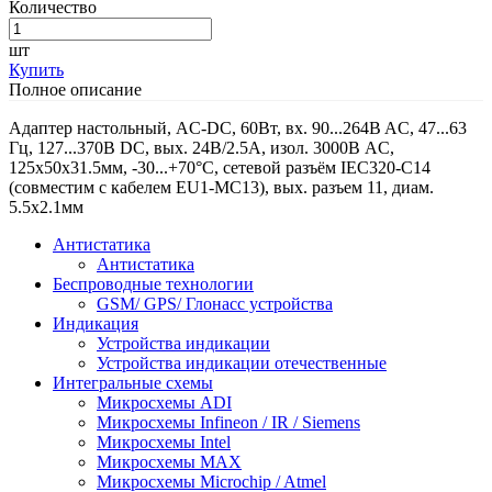
Количество
шт
Купить
Полное описание
Адаптер настольный, AC-DC, 60Вт, вх. 90...264B AC, 47...63
Гц, 127...370B DC, вых. 24B/2.5A, изол. 3000В AC,
125x50x31.5мм, -30...+70°С, сетевой разъём IEC320-C14
(совместим с кабелем EU1-MC13), вых. разъем 11, диам.
5.5х2.1мм
Антистатика
Антистатика
Беспроводные технологии
GSM/ GPS/ Глонасс устройства
Индикация
Устройства индикации
Устройства индикации отечественные
Интегральные схемы
Микросхемы ADI
Микросхемы Infineon / IR / Siemens
Микросхемы Intel
Микросхемы MAX
Микросхемы Microchip / Atmel