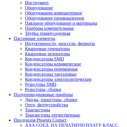
Инструмент
Оборудование
Оборудование компьютерное
Оборудование промышленное
Паяльное оборудование и материалы
Приборы измерительные
Трубка термоусадочная
Пассивные элементы
Индуктивности, дроссели, ферриты
Кварцевые генераторы
Кварцевые резонаторы
Конденсаторы SMD
Конденсаторы керамические
Конденсаторы переменные
Конденсаторы танталовые
Конденсаторы электролитические
Резисторы SMD
Резисторы, сборки
Полупроводниковые приборы
Диоды, тиристоры, сборки
Опто, фотоустройства
Транзисторы
Транзисторы отечественные
Продукция Phoenix Contact
AAA СОЕД. НА ПЕЧАТНУЮ ПЛАТУ КЛАСС.