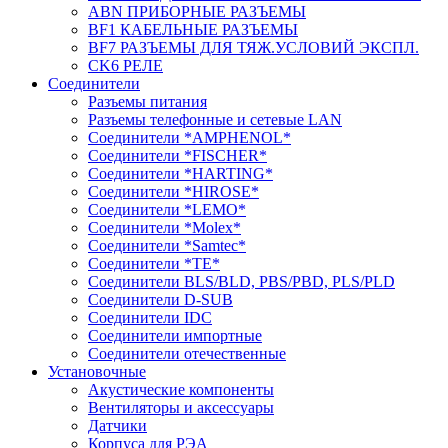
ABN ПРИБОРНЫЕ РАЗЪЕМЫ
BF1 КАБЕЛЬНЫЕ РАЗЪЕМЫ
BF7 РАЗЪЕМЫ ДЛЯ ТЯЖ.УСЛОВИЙ ЭКСПЛ.
CK6 РЕЛЕ
Соединители
Разъемы питания
Разъемы телефонные и сетевые LAN
Соединители *AMPHENOL*
Соединители *FISCHER*
Соединители *HARTING*
Соединители *HIROSE*
Соединители *LEMO*
Соединители *Molex*
Соединители *Samtec*
Соединители *TE*
Соединители BLS/BLD, PBS/PBD, PLS/PLD
Соединители D-SUB
Соединители IDC
Соединители импортные
Соединители отечественные
Установочные
Акустические компоненты
Вентиляторы и аксессуары
Датчики
Корпуса для РЭА