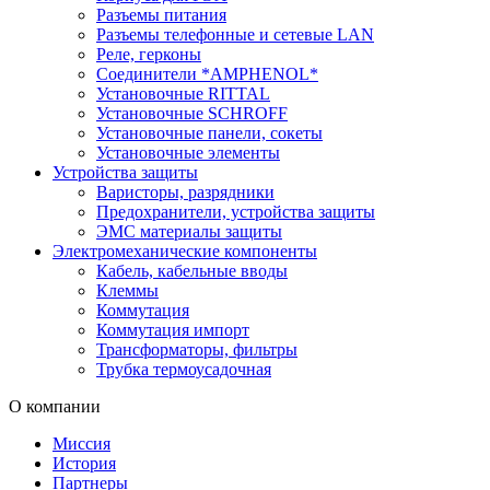
Разъемы питания
Разъемы телефонные и сетевые LAN
Реле, герконы
Соединители *AMPHENOL*
Установочные RITTAL
Установочные SCHROFF
Установочные панели, сокеты
Установочные элементы
Устройства защиты
Варисторы, разрядники
Предохранители, устройства защиты
ЭМС материалы защиты
Электромеханические компоненты
Кабель, кабельные вводы
Клеммы
Коммутация
Коммутация импорт
Трансформаторы, фильтры
Трубка термоусадочная
О компании
Миссия
История
Партнеры