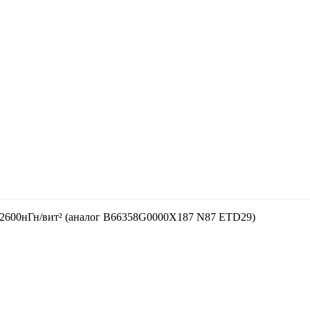
2600нГн/вит² (аналог В66358G0000X187 N87 ETD29)