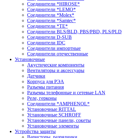
Соединители *HIROSE*
Соединители *LEMO*
Соединители *Molex*
Соединители *Samtec*
Соединители *TE*
Соединители BLS/BLD, PBS/PBD, PLS/PLD
Соединители D-SUB
Соединители IDC
Соединители импортные
Соединители отечественные
Установочные
Акустические компоненты
Вентиляторы и аксессуары
Датчики
Корпуса для РЭА
Разъемы питания
Разъемы телефонные и сетевые LAN
Реле, герконы
Соединители *AMPHENOL*
Установочные RITTAL
Установочные SCHROFF
Установочные панели, сокеты
Установочные элементы
Устройства защиты
Варисторы, разрядники