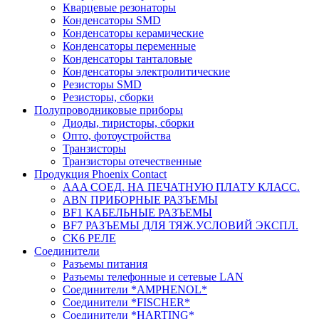
Кварцевые резонаторы
Конденсаторы SMD
Конденсаторы керамические
Конденсаторы переменные
Конденсаторы танталовые
Конденсаторы электролитические
Резисторы SMD
Резисторы, сборки
Полупроводниковые приборы
Диоды, тиристоры, сборки
Опто, фотоустройства
Транзисторы
Транзисторы отечественные
Продукция Phoenix Contact
AAA СОЕД. НА ПЕЧАТНУЮ ПЛАТУ КЛАСС.
ABN ПРИБОРНЫЕ РАЗЪЕМЫ
BF1 КАБЕЛЬНЫЕ РАЗЪЕМЫ
BF7 РАЗЪЕМЫ ДЛЯ ТЯЖ.УСЛОВИЙ ЭКСПЛ.
CK6 РЕЛЕ
Соединители
Разъемы питания
Разъемы телефонные и сетевые LAN
Соединители *AMPHENOL*
Соединители *FISCHER*
Соединители *HARTING*