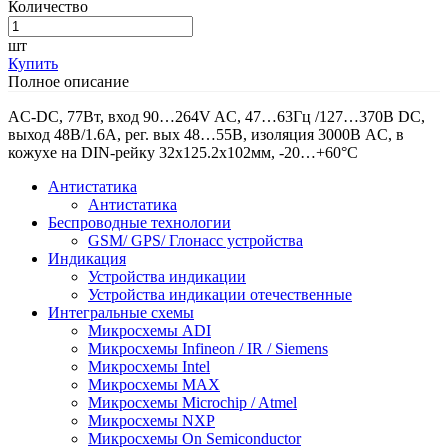
Количество
шт
Купить
Полное описание
AC-DC, 77Вт, вход 90…264V AC, 47…63Гц /127…370В DC,
выход 48В/1.6A, рег. вых 48…55В, изоляция 3000В AC, в
кожухе на DIN-рейку 32х125.2х102мм, -20…+60°С
Антистатика
Антистатика
Беспроводные технологии
GSM/ GPS/ Глонасс устройства
Индикация
Устройства индикации
Устройства индикации отечественные
Интегральные схемы
Микросхемы ADI
Микросхемы Infineon / IR / Siemens
Микросхемы Intel
Микросхемы MAX
Микросхемы Microchip / Atmel
Микросхемы NXP
Микросхемы On Semiconductor