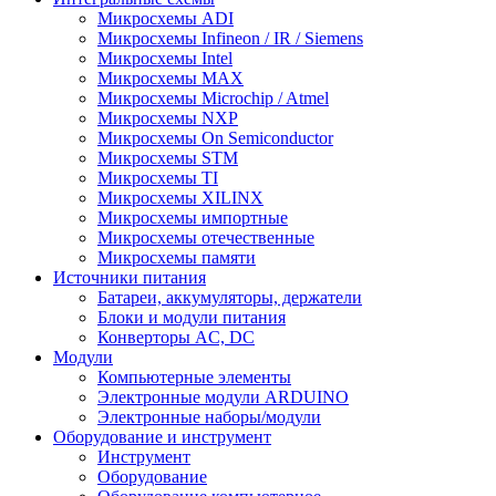
Микросхемы ADI
Микросхемы Infineon / IR / Siemens
Микросхемы Intel
Микросхемы MAX
Микросхемы Microchip / Atmel
Микросхемы NXP
Микросхемы On Semiconductor
Микросхемы STM
Микросхемы TI
Микросхемы XILINX
Микросхемы импортные
Микросхемы отечественные
Микросхемы памяти
Источники питания
Батареи, аккумуляторы, держатели
Блоки и модули питания
Конверторы AC, DC
Модули
Компьютерные элементы
Электронные модули ARDUINO
Электронные наборы/модули
Оборудование и инструмент
Инструмент
Оборудование