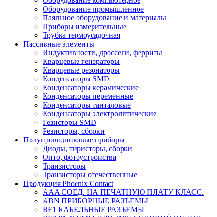
Оборудование компьютерное
Оборудование промышленное
Паяльное оборудование и материалы
Приборы измерительные
Трубка термоусадочная
Пассивные элементы
Индуктивности, дроссели, ферриты
Кварцевые генераторы
Кварцевые резонаторы
Конденсаторы SMD
Конденсаторы керамические
Конденсаторы переменные
Конденсаторы танталовые
Конденсаторы электролитические
Резисторы SMD
Резисторы, сборки
Полупроводниковые приборы
Диоды, тиристоры, сборки
Опто, фотоустройства
Транзисторы
Транзисторы отечественные
Продукция Phoenix Contact
AAA СОЕД. НА ПЕЧАТНУЮ ПЛАТУ КЛАСС.
ABN ПРИБОРНЫЕ РАЗЪЕМЫ
BF1 КАБЕЛЬНЫЕ РАЗЪЕМЫ