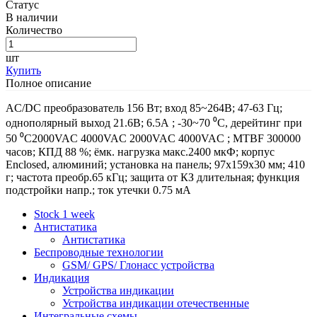
Статус
В наличии
Количество
шт
Купить
Полное описание
AC/DC преобразователь 156 Вт; вход 85~264В; 47-63 Гц;
однополярный выход 21.6В; 6.5А ; -30~70 ⁰C, дерейтинг при
50 ⁰C2000VAC 4000VAC 2000VAC 4000VAC ; MTBF 300000
часов; КПД 88 %; ёмк. нагрузка макс.2400 мкФ; корпус
Enclosed, алюминий; установка на панель; 97x159x30 мм; 410
г; частота преобр.65 кГц; защита от КЗ длительная; функция
подстройки напр.; ток утечки 0.75 мА
Stock 1 week
Антистатика
Антистатика
Беспроводные технологии
GSM/ GPS/ Глонасс устройства
Индикация
Устройства индикации
Устройства индикации отечественные
Интегральные схемы