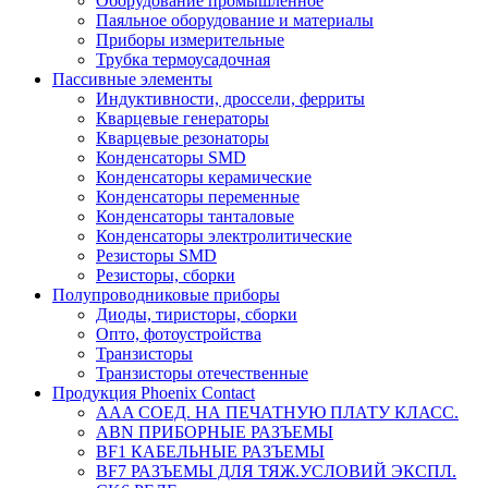
Оборудование промышленное
Паяльное оборудование и материалы
Приборы измерительные
Трубка термоусадочная
Пассивные элементы
Индуктивности, дроссели, ферриты
Кварцевые генераторы
Кварцевые резонаторы
Конденсаторы SMD
Конденсаторы керамические
Конденсаторы переменные
Конденсаторы танталовые
Конденсаторы электролитические
Резисторы SMD
Резисторы, сборки
Полупроводниковые приборы
Диоды, тиристоры, сборки
Опто, фотоустройства
Транзисторы
Транзисторы отечественные
Продукция Phoenix Contact
AAA СОЕД. НА ПЕЧАТНУЮ ПЛАТУ КЛАСС.
ABN ПРИБОРНЫЕ РАЗЪЕМЫ
BF1 КАБЕЛЬНЫЕ РАЗЪЕМЫ
BF7 РАЗЪЕМЫ ДЛЯ ТЯЖ.УСЛОВИЙ ЭКСПЛ.