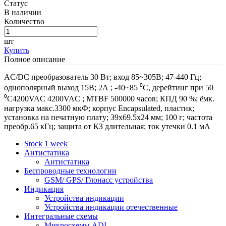
Статус
В наличии
Количество
шт
Купить
Полное описание
AC/DC преобразователь 30 Вт; вход 85~305В; 47-440 Гц;
однополярный выход 15В; 2А ; -40~85 ⁰C, дерейтинг при 50
⁰C4200VAC 4200VAC ; MTBF 500000 часов; КПД 90 %; ёмк.
нагрузка макс.3300 мкФ; корпус Encapsulated, пластик;
установка на печатную плату; 39x69.5x24 мм; 100 г; частота
преобр.65 кГц; защита от КЗ длительная; ток утечки 0.1 мА
Stock 1 week
Антистатика
Антистатика
Беспроводные технологии
GSM/ GPS/ Глонасс устройства
Индикация
Устройства индикации
Устройства индикации отечественные
Интегральные схемы
Микросхемы ADI