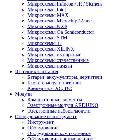
Микросхемы Infineon / IR / Siemens
Микросхемы Intel
Микросхемы MAX
Микросхемы Microchip / Atmel
Микросхемы NXP
Микросхемы On Semiconductor
Микросхемы STM
Микросхемы TI
Микросхемы XILINX
Микросхемы импортные
Микросхемы отечественные
Микросхемы памяти
Источники питания
Батареи, аккумуляторы, держатели
Блоки и модули питания
Конверторы AC, DC
Модули
Компьютерные элементы
Электронные модули ARDUINO
Электронные наборы/модули
Оборудование и инструмент
Инструмент
Оборудование
Оборудование компьютерное
Оборудование промышленное