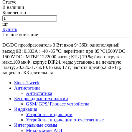
Статус
В наличии
Количество
шт
Купить
Полное описание
DC/DC преобразователь 3 Вт; вход 9~36В; однополярный
выход 9В; 0.333А ; -40~85 ⁰C, дерейтинг при 85 ⁰C1500VDC
1500VDC ; MTBF 1222000 часов; КПД 79 %; ёмк. нагрузка
макс.100 мкФ; корпус DIP24, медь; установка на печатную
плату; 20.32x31.75x10.16 мм; 17 г; частота преобр.250 кГц;
защита от КЗ длительная
Stock 1 week
Антистатика
Антистатика
Беспроводные технологии
GSM/ GPS/ Глонасс устройства
Индикация
Устройства индикации
Устройства индикации отечественные
Интегральные схемы
Микросхемы ADI