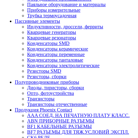
Паяльное оборудование и материалы
Приборы измерительные
Трубка термоусадочная
Пассивные элементы
Индуктивности, дроссели, ферриты
Кварцевые генераторы
Кварцевые резонаторы
Конденсаторы SMD
Конденсаторы керамические
Конденсаторы переменные
Конденсаторы танталовые
Конденсаторы электролитические
Резисторы SMD
Резисторы, сборки
Полупроводниковые приборы
Диоды, тиристоры, сборки
Опто, фотоустройства
Транзисторы
Транзисторы отечественные
Продукция Phoenix Contact
AAA СОЕД. НА ПЕЧАТНУЮ ПЛАТУ КЛАСС.
ABN ПРИБОРНЫЕ РАЗЪЕМЫ
BF1 КАБЕЛЬНЫЕ РАЗЪЕМЫ
BF7 РАЗЪЕМЫ ДЛЯ ТЯЖ.УСЛОВИЙ ЭКСПЛ.
CK6 РЕЛЕ