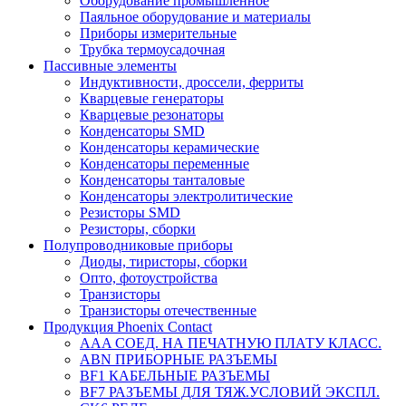
Оборудование промышленное
Паяльное оборудование и материалы
Приборы измерительные
Трубка термоусадочная
Пассивные элементы
Индуктивности, дроссели, ферриты
Кварцевые генераторы
Кварцевые резонаторы
Конденсаторы SMD
Конденсаторы керамические
Конденсаторы переменные
Конденсаторы танталовые
Конденсаторы электролитические
Резисторы SMD
Резисторы, сборки
Полупроводниковые приборы
Диоды, тиристоры, сборки
Опто, фотоустройства
Транзисторы
Транзисторы отечественные
Продукция Phoenix Contact
AAA СОЕД. НА ПЕЧАТНУЮ ПЛАТУ КЛАСС.
ABN ПРИБОРНЫЕ РАЗЪЕМЫ
BF1 КАБЕЛЬНЫЕ РАЗЪЕМЫ
BF7 РАЗЪЕМЫ ДЛЯ ТЯЖ.УСЛОВИЙ ЭКСПЛ.