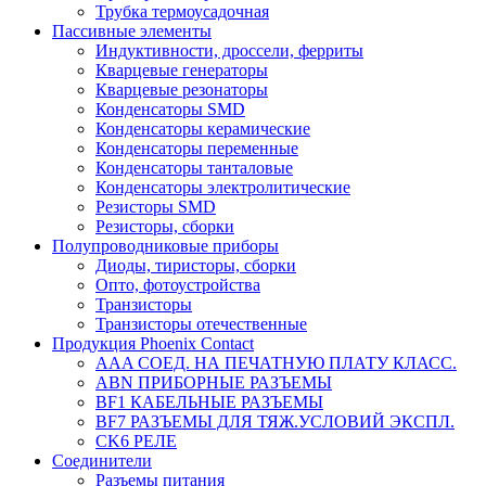
Трубка термоусадочная
Пассивные элементы
Индуктивности, дроссели, ферриты
Кварцевые генераторы
Кварцевые резонаторы
Конденсаторы SMD
Конденсаторы керамические
Конденсаторы переменные
Конденсаторы танталовые
Конденсаторы электролитические
Резисторы SMD
Резисторы, сборки
Полупроводниковые приборы
Диоды, тиристоры, сборки
Опто, фотоустройства
Транзисторы
Транзисторы отечественные
Продукция Phoenix Contact
AAA СОЕД. НА ПЕЧАТНУЮ ПЛАТУ КЛАСС.
ABN ПРИБОРНЫЕ РАЗЪЕМЫ
BF1 КАБЕЛЬНЫЕ РАЗЪЕМЫ
BF7 РАЗЪЕМЫ ДЛЯ ТЯЖ.УСЛОВИЙ ЭКСПЛ.
CK6 РЕЛЕ
Соединители
Разъемы питания