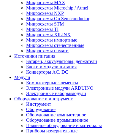
Микросхемы MAX
Микросхемы Microchip / Atmel
Микросхемы NXP
Микросхемы On Semiconductor
Микросхемы STM
Микросхемы TI
Микросхемы XILINX
Микросхемы импортные
Микросхемы отечественные
Микросхемы памяти
Источники питания
Батареи, аккумуляторы, держатели
Блоки и модули питания
Конверторы AC, DC
Модули
Компьютерные элементы
Электронные модули ARDUINO
Электронные наборы/модули
Оборудование и инструмент
Инструмент
Оборудование
Оборудование компьютерное
Оборудование промышленное
Паяльное оборудование и материалы
Приборы измерительные