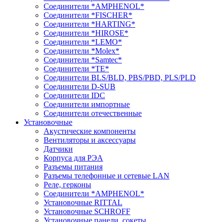
Соединители *AMPHENOL*
Соединители *FISCHER*
Соединители *HARTING*
Соединители *HIROSE*
Соединители *LEMO*
Соединители *Molex*
Соединители *Samtec*
Соединители *TE*
Соединители BLS/BLD, PBS/PBD, PLS/PLD
Соединители D-SUB
Соединители IDC
Соединители импортные
Соединители отечественные
Установочные
Акустические компоненты
Вентиляторы и аксессуары
Датчики
Корпуса для РЭА
Разъемы питания
Разъемы телефонные и сетевые LAN
Реле, герконы
Соединители *AMPHENOL*
Установочные RITTAL
Установочные SCHROFF
Установочные панели, сокеты