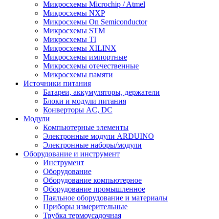
Микросхемы Microchip / Atmel
Микросхемы NXP
Микросхемы On Semiconductor
Микросхемы STM
Микросхемы TI
Микросхемы XILINX
Микросхемы импортные
Микросхемы отечественные
Микросхемы памяти
Источники питания
Батареи, аккумуляторы, держатели
Блоки и модули питания
Конверторы AC, DC
Модули
Компьютерные элементы
Электронные модули ARDUINO
Электронные наборы/модули
Оборудование и инструмент
Инструмент
Оборудование
Оборудование компьютерное
Оборудование промышленное
Паяльное оборудование и материалы
Приборы измерительные
Трубка термоусадочная