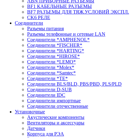
ABN ПРИБОРНЫЕ РАЗЪЕМЫ
BF1 КАБЕЛЬНЫЕ РАЗЪЕМЫ
BF7 РАЗЪЕМЫ ДЛЯ ТЯЖ.УСЛОВИЙ ЭКСПЛ.
CK6 РЕЛЕ
Соединители
Разъемы питания
Разъемы телефонные и сетевые LAN
Соединители *AMPHENOL*
Соединители *FISCHER*
Соединители *HARTING*
Соединители *HIROSE*
Соединители *LEMO*
Соединители *Molex*
Соединители *Samtec*
Соединители *TE*
Соединители BLS/BLD, PBS/PBD, PLS/PLD
Соединители D-SUB
Соединители IDC
Соединители импортные
Соединители отечественные
Установочные
Акустические компоненты
Вентиляторы и аксессуары
Датчики
Корпуса для РЭА