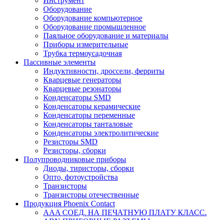
Инструмент
Оборудование
Оборудование компьютерное
Оборудование промышленное
Паяльное оборудование и материалы
Приборы измерительные
Трубка термоусадочная
Пассивные элементы
Индуктивности, дроссели, ферриты
Кварцевые генераторы
Кварцевые резонаторы
Конденсаторы SMD
Конденсаторы керамические
Конденсаторы переменные
Конденсаторы танталовые
Конденсаторы электролитические
Резисторы SMD
Резисторы, сборки
Полупроводниковые приборы
Диоды, тиристоры, сборки
Опто, фотоустройства
Транзисторы
Транзисторы отечественные
Продукция Phoenix Contact
AAA СОЕД. НА ПЕЧАТНУЮ ПЛАТУ КЛАСС.