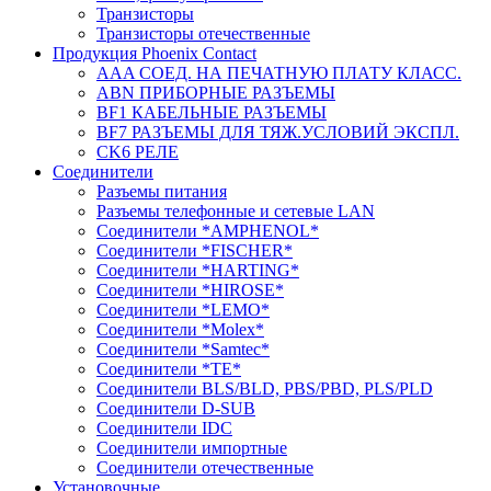
Транзисторы
Транзисторы отечественные
Продукция Phoenix Contact
AAA СОЕД. НА ПЕЧАТНУЮ ПЛАТУ КЛАСС.
ABN ПРИБОРНЫЕ РАЗЪЕМЫ
BF1 КАБЕЛЬНЫЕ РАЗЪЕМЫ
BF7 РАЗЪЕМЫ ДЛЯ ТЯЖ.УСЛОВИЙ ЭКСПЛ.
CK6 РЕЛЕ
Соединители
Разъемы питания
Разъемы телефонные и сетевые LAN
Соединители *AMPHENOL*
Соединители *FISCHER*
Соединители *HARTING*
Соединители *HIROSE*
Соединители *LEMO*
Соединители *Molex*
Соединители *Samtec*
Соединители *TE*
Соединители BLS/BLD, PBS/PBD, PLS/PLD
Соединители D-SUB
Соединители IDC
Соединители импортные
Соединители отечественные
Установочные