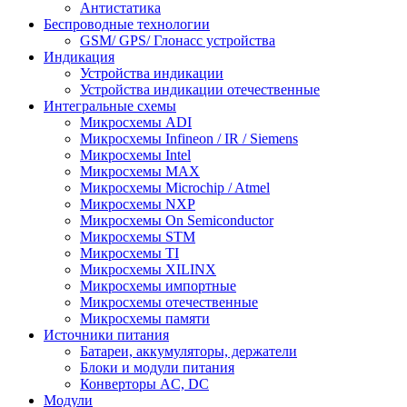
Антистатика
Беспроводные технологии
GSM/ GPS/ Глонасс устройства
Индикация
Устройства индикации
Устройства индикации отечественные
Интегральные схемы
Микросхемы ADI
Микросхемы Infineon / IR / Siemens
Микросхемы Intel
Микросхемы MAX
Микросхемы Microchip / Atmel
Микросхемы NXP
Микросхемы On Semiconductor
Микросхемы STM
Микросхемы TI
Микросхемы XILINX
Микросхемы импортные
Микросхемы отечественные
Микросхемы памяти
Источники питания
Батареи, аккумуляторы, держатели
Блоки и модули питания
Конверторы AC, DC
Модули