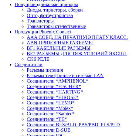
Полупроводниковые приборы
Диоды, тиристоры, сборки
Опто, фотоустройства
Транзисторы
Транзисторы отечественные
Продукция Phoenix Contact
AAA СОЕД. НА ПЕЧАТНУЮ ПЛАТУ КЛАСС.
ABN ПРИБОРНЫЕ РАЗЪЕМЫ
BF1 КАБЕЛЬНЫЕ РАЗЪЕМЫ
BF7 РАЗЪЕМЫ ДЛЯ ТЯЖ.УСЛОВИЙ ЭКСПЛ.
CK6 РЕЛЕ
Соединители
Разъемы питания
Разъемы телефонные и сетевые LAN
Соединители *AMPHENOL*
Соединители *FISCHER*
Соединители *HARTING*
Соединители *HIROSE*
Соединители *LEMO*
Соединители *Molex*
Соединители *Samtec*
Соединители *TE*
Соединители BLS/BLD, PBS/PBD, PLS/PLD
Соединители D-SUB
Соединители IDC