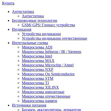
Купить
Антистатика
Антистатика
Беспроводные технологии
GSM/ GPS/ Глонасс устройства
Индикация
Устройства индикации
Устройства индикации отечественные
Интегральные схемы
Микросхемы ADI
Микросхемы Infineon / IR / Siemens
Микросхемы Intel
Микросхемы MAX
Микросхемы Microchip / Atmel
Микросхемы NXP
Микросхемы On Semiconductor
Микросхемы STM
Микросхемы TI
Микросхемы XILINX
Микросхемы импортные
Микросхемы отечественные
Микросхемы памяти
Источники питания
Батареи, аккумуляторы, держатели