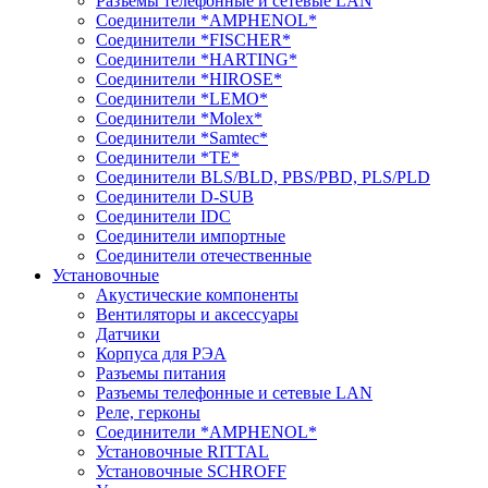
Разъемы телефонные и сетевые LAN
Соединители *AMPHENOL*
Соединители *FISCHER*
Соединители *HARTING*
Соединители *HIROSE*
Соединители *LEMO*
Соединители *Molex*
Соединители *Samtec*
Соединители *TE*
Соединители BLS/BLD, PBS/PBD, PLS/PLD
Соединители D-SUB
Соединители IDC
Соединители импортные
Соединители отечественные
Установочные
Акустические компоненты
Вентиляторы и аксессуары
Датчики
Корпуса для РЭА
Разъемы питания
Разъемы телефонные и сетевые LAN
Реле, герконы
Соединители *AMPHENOL*
Установочные RITTAL
Установочные SCHROFF