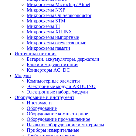
Микросхемы Microchip / Atmel
Микросхемы NXP
Микросхемы On Semiconductor
Микросхемы STM
Микросхемы TI
Микросхемы XILINX
Микросхемы импортные
Микросхемы отечественные
Микросхемы памяти
Источники питания
Батареи, аккумуляторы, держатели
Блоки и модули питания
Конверторы AC, DC
Модули
Компьютерные элементы
Электронные модули ARDUINO
Электронные наборы/модули
Оборудование и инструмент
Инструмент
Оборудование
Оборудование компьютерное
Оборудование промышленное
Паяльное оборудование и материалы
Приборы измерительные
Трубка термоусадочная