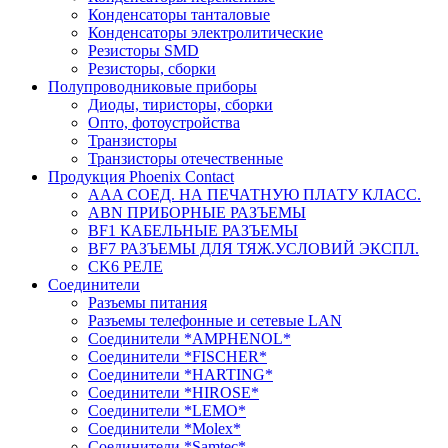
Конденсаторы танталовые
Конденсаторы электролитические
Резисторы SMD
Резисторы, сборки
Полупроводниковые приборы
Диоды, тиристоры, сборки
Опто, фотоустройства
Транзисторы
Транзисторы отечественные
Продукция Phoenix Contact
AAA СОЕД. НА ПЕЧАТНУЮ ПЛАТУ КЛАСС.
ABN ПРИБОРНЫЕ РАЗЪЕМЫ
BF1 КАБЕЛЬНЫЕ РАЗЪЕМЫ
BF7 РАЗЪЕМЫ ДЛЯ ТЯЖ.УСЛОВИЙ ЭКСПЛ.
CK6 РЕЛЕ
Соединители
Разъемы питания
Разъемы телефонные и сетевые LAN
Соединители *AMPHENOL*
Соединители *FISCHER*
Соединители *HARTING*
Соединители *HIROSE*
Соединители *LEMO*
Соединители *Molex*
Соединители *Samtec*