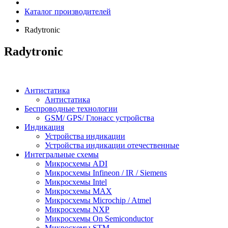
Каталог производителей
Radytronic
Radytronic
Антистатика
Антистатика
Беспроводные технологии
GSM/ GPS/ Глонасс устройства
Индикация
Устройства индикации
Устройства индикации отечественные
Интегральные схемы
Микросхемы ADI
Микросхемы Infineon / IR / Siemens
Микросхемы Intel
Микросхемы MAX
Микросхемы Microchip / Atmel
Микросхемы NXP
Микросхемы On Semiconductor
Микросхемы STM