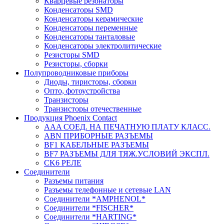
Кварцевые резонаторы
Конденсаторы SMD
Конденсаторы керамические
Конденсаторы переменные
Конденсаторы танталовые
Конденсаторы электролитические
Резисторы SMD
Резисторы, сборки
Полупроводниковые приборы
Диоды, тиристоры, сборки
Опто, фотоустройства
Транзисторы
Транзисторы отечественные
Продукция Phoenix Contact
AAA СОЕД. НА ПЕЧАТНУЮ ПЛАТУ КЛАСС.
ABN ПРИБОРНЫЕ РАЗЪЕМЫ
BF1 КАБЕЛЬНЫЕ РАЗЪЕМЫ
BF7 РАЗЪЕМЫ ДЛЯ ТЯЖ.УСЛОВИЙ ЭКСПЛ.
CK6 РЕЛЕ
Соединители
Разъемы питания
Разъемы телефонные и сетевые LAN
Соединители *AMPHENOL*
Соединители *FISCHER*
Соединители *HARTING*