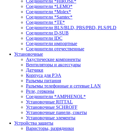
Соединители *HIROSE*
Соединители *LEMO*
Соединители *Molex*
Соединители *Samtec*
Соединители *TE*
Соединители BLS/BLD, PBS/PBD, PLS/PLD
Соединители D-SUB
Соединители IDC
Соединители импортные
Соединители отечественные
Установочные
Акустические компоненты
Вентиляторы и аксессуары
Датчики
Корпуса для РЭА
Разъемы питания
Разъемы телефонные и сетевые LAN
Реле, герконы
Соединители *AMPHENOL*
Установочные RITTAL
Установочные SCHROFF
Установочные панели, сокеты
Установочные элементы
Устройства защиты
Варисторы, разрядники