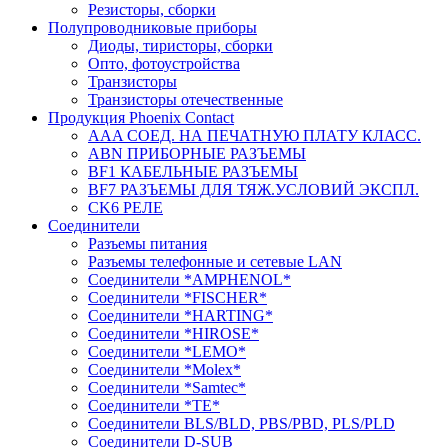
Резисторы, сборки
Полупроводниковые приборы
Диоды, тиристоры, сборки
Опто, фотоустройства
Транзисторы
Транзисторы отечественные
Продукция Phoenix Contact
AAA СОЕД. НА ПЕЧАТНУЮ ПЛАТУ КЛАСС.
ABN ПРИБОРНЫЕ РАЗЪЕМЫ
BF1 КАБЕЛЬНЫЕ РАЗЪЕМЫ
BF7 РАЗЪЕМЫ ДЛЯ ТЯЖ.УСЛОВИЙ ЭКСПЛ.
CK6 РЕЛЕ
Соединители
Разъемы питания
Разъемы телефонные и сетевые LAN
Соединители *AMPHENOL*
Соединители *FISCHER*
Соединители *HARTING*
Соединители *HIROSE*
Соединители *LEMO*
Соединители *Molex*
Соединители *Samtec*
Соединители *TE*
Соединители BLS/BLD, PBS/PBD, PLS/PLD
Соединители D-SUB