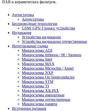
ПАВ и керамических фильтров.
Антистатика
Антистатика
Беспроводные технологии
GSM/ GPS/ Глонасс устройства
Индикация
Устройства индикации
Устройства индикации отечественные
Интегральные схемы
Микросхемы ADI
Микросхемы Infineon / IR / Siemens
Микросхемы Intel
Микросхемы MAX
Микросхемы Microchip / Atmel
Микросхемы NXP
Микросхемы On Semiconductor
Микросхемы STM
Микросхемы TI
Микросхемы XILINX
Микросхемы импортные
Микросхемы отечественные
Микросхемы памяти
Источники питания