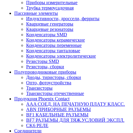
Приборы измерительные
Трубка термоусадочная
Пассивные элементы
Индуктивности, дроссели, ферриты
Кварцевые генераторы
Кварцевые резонаторы
Конденсаторы SMD
Конденсаторы керамические
Конденсаторы переменные
Конденсаторы танталовые
Конденсаторы электролитические
Резисторы SMD
Резисторы, сборки
Полупроводниковые приборы
Диоды, тиристоры, сборки
Опто, фотоустройства
Транзисторы
Транзисторы отечественные
Продукция Phoenix Contact
AAA СОЕД. НА ПЕЧАТНУЮ ПЛАТУ КЛАСС.
ABN ПРИБОРНЫЕ РАЗЪЕМЫ
BF1 КАБЕЛЬНЫЕ РАЗЪЕМЫ
BF7 РАЗЪЕМЫ ДЛЯ ТЯЖ.УСЛОВИЙ ЭКСПЛ.
CK6 РЕЛЕ
Соединители