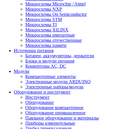
Микросхемы Microchip / Atmel
Микросхемы NXP
Микросхемы On Semiconductor
Микросхемы STM
Микросхемы TI
Микросхемы XILINX
Микросхемы импортные
Микросхемы отечественные
Микросхемы памяти
Источники питания
Батареи, аккумуляторы, держатели
Блоки и модули питания
Конверторы AC, DC
Модули
Компьютерные элементы
Электронные модули ARDUINO
Электронные наборы/модули
Оборудование и инструмент
Инструмент
Оборудование
Оборудование компьютерное
Оборудование промышленное
Паяльное оборудование и материалы
Приборы измерительные
Трубка термоусадочная