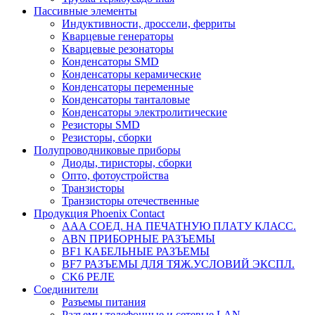
Пассивные элементы
Индуктивности, дроссели, ферриты
Кварцевые генераторы
Кварцевые резонаторы
Конденсаторы SMD
Конденсаторы керамические
Конденсаторы переменные
Конденсаторы танталовые
Конденсаторы электролитические
Резисторы SMD
Резисторы, сборки
Полупроводниковые приборы
Диоды, тиристоры, сборки
Опто, фотоустройства
Транзисторы
Транзисторы отечественные
Продукция Phoenix Contact
AAA СОЕД. НА ПЕЧАТНУЮ ПЛАТУ КЛАСС.
ABN ПРИБОРНЫЕ РАЗЪЕМЫ
BF1 КАБЕЛЬНЫЕ РАЗЪЕМЫ
BF7 РАЗЪЕМЫ ДЛЯ ТЯЖ.УСЛОВИЙ ЭКСПЛ.
CK6 РЕЛЕ
Соединители
Разъемы питания
Разъемы телефонные и сетевые LAN