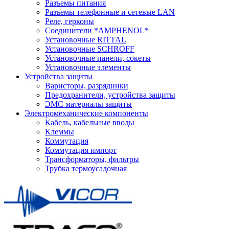
Разъемы питания
Разъемы телефонные и сетевые LAN
Реле, герконы
Соединители *AMPHENOL*
Установочные RITTAL
Установочные SCHROFF
Установочные панели, сокеты
Установочные элементы
Устройства защиты
Варисторы, разрядники
Предохранители, устройства защиты
ЭМС материалы защиты
Электромеханические компоненты
Кабель, кабельные вводы
Клеммы
Коммутация
Коммутация импорт
Трансформаторы, фильтры
Трубка термоусадочная