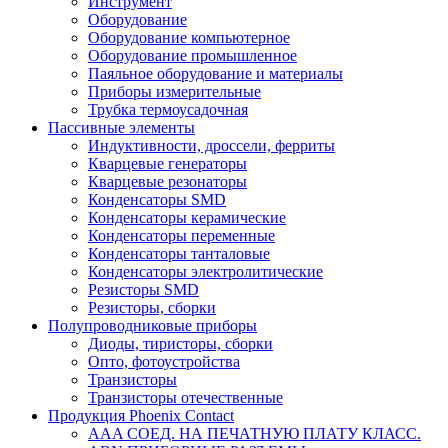
Инструмент
Оборудование
Оборудование компьютерное
Оборудование промышленное
Паяльное оборудование и материалы
Приборы измерительные
Трубка термоусадочная
Пассивные элементы
Индуктивности, дроссели, ферриты
Кварцевые генераторы
Кварцевые резонаторы
Конденсаторы SMD
Конденсаторы керамические
Конденсаторы переменные
Конденсаторы танталовые
Конденсаторы электролитические
Резисторы SMD
Резисторы, сборки
Полупроводниковые приборы
Диоды, тиристоры, сборки
Опто, фотоустройства
Транзисторы
Транзисторы отечественные
Продукция Phoenix Contact
AAA СОЕД. НА ПЕЧАТНУЮ ПЛАТУ КЛАСС.