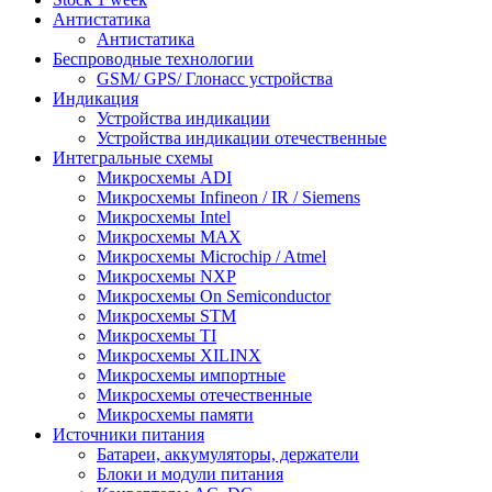
Антистатика
Антистатика
Беспроводные технологии
GSM/ GPS/ Глонасс устройства
Индикация
Устройства индикации
Устройства индикации отечественные
Интегральные схемы
Микросхемы ADI
Микросхемы Infineon / IR / Siemens
Микросхемы Intel
Микросхемы MAX
Микросхемы Microchip / Atmel
Микросхемы NXP
Микросхемы On Semiconductor
Микросхемы STM
Микросхемы TI
Микросхемы XILINX
Микросхемы импортные
Микросхемы отечественные
Микросхемы памяти
Источники питания
Батареи, аккумуляторы, держатели
Блоки и модули питания