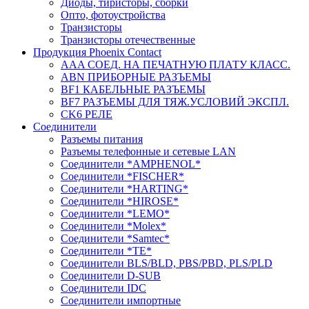
Диоды, тиристоры, сборки
Опто, фотоустройства
Транзисторы
Транзисторы отечественные
Продукция Phoenix Contact
AAA СОЕД. НА ПЕЧАТНУЮ ПЛАТУ КЛАСС.
ABN ПРИБОРНЫЕ РАЗЪЕМЫ
BF1 КАБЕЛЬНЫЕ РАЗЪЕМЫ
BF7 РАЗЪЕМЫ ДЛЯ ТЯЖ.УСЛОВИЙ ЭКСПЛ.
CK6 РЕЛЕ
Соединители
Разъемы питания
Разъемы телефонные и сетевые LAN
Соединители *AMPHENOL*
Соединители *FISCHER*
Соединители *HARTING*
Соединители *HIROSE*
Соединители *LEMO*
Соединители *Molex*
Соединители *Samtec*
Соединители *TE*
Соединители BLS/BLD, PBS/PBD, PLS/PLD
Соединители D-SUB
Соединители IDC
Соединители импортные