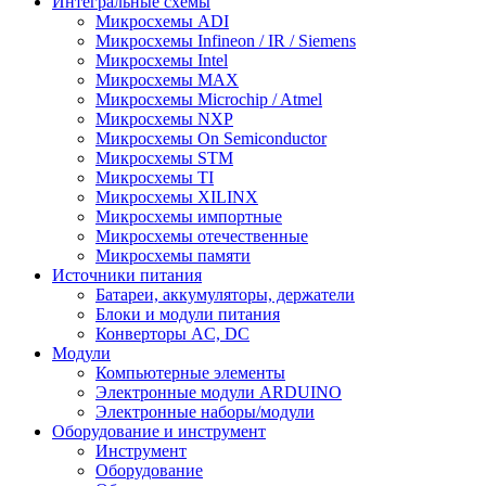
Интегральные схемы
Микросхемы ADI
Микросхемы Infineon / IR / Siemens
Микросхемы Intel
Микросхемы MAX
Микросхемы Microchip / Atmel
Микросхемы NXP
Микросхемы On Semiconductor
Микросхемы STM
Микросхемы TI
Микросхемы XILINX
Микросхемы импортные
Микросхемы отечественные
Микросхемы памяти
Источники питания
Батареи, аккумуляторы, держатели
Блоки и модули питания
Конверторы AC, DC
Модули
Компьютерные элементы
Электронные модули ARDUINO
Электронные наборы/модули
Оборудование и инструмент
Инструмент
Оборудование