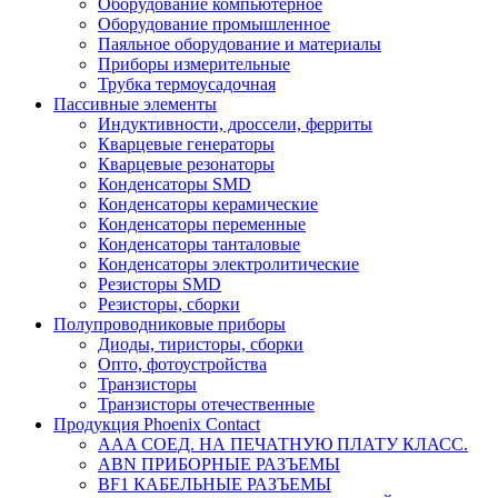
Оборудование компьютерное
Оборудование промышленное
Паяльное оборудование и материалы
Приборы измерительные
Трубка термоусадочная
Пассивные элементы
Индуктивности, дроссели, ферриты
Кварцевые генераторы
Кварцевые резонаторы
Конденсаторы SMD
Конденсаторы керамические
Конденсаторы переменные
Конденсаторы танталовые
Конденсаторы электролитические
Резисторы SMD
Резисторы, сборки
Полупроводниковые приборы
Диоды, тиристоры, сборки
Опто, фотоустройства
Транзисторы
Транзисторы отечественные
Продукция Phoenix Contact
AAA СОЕД. НА ПЕЧАТНУЮ ПЛАТУ КЛАСС.
ABN ПРИБОРНЫЕ РАЗЪЕМЫ
BF1 КАБЕЛЬНЫЕ РАЗЪЕМЫ