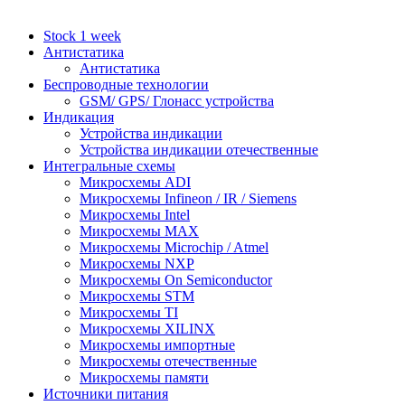
Stock 1 week
Антистатика
Антистатика
Беспроводные технологии
GSM/ GPS/ Глонасс устройства
Индикация
Устройства индикации
Устройства индикации отечественные
Интегральные схемы
Микросхемы ADI
Микросхемы Infineon / IR / Siemens
Микросхемы Intel
Микросхемы MAX
Микросхемы Microchip / Atmel
Микросхемы NXP
Микросхемы On Semiconductor
Микросхемы STM
Микросхемы TI
Микросхемы XILINX
Микросхемы импортные
Микросхемы отечественные
Микросхемы памяти
Источники питания