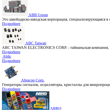
ABB Group
Это швейцарско-шведская корпорация, специализирующаяся в 
Подробнее
ABC Taiwan
ABC TAIWAN ELECTRONICS CORP. - тайваньская компания, за
Подробнее
Ablic
Подробнее
Abracon Corp.
Генераторы сигналов, осцилляторы, кристаллы для микропроц
Подробнее
ABRO