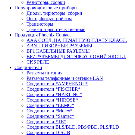
Резисторы, сборки
Полупроводниковые приборы
Диоды, тиристоры, сборки
Опто, фотоустройства
Транзисторы
Транзисторы отечественные
Продукция Phoenix Contact
AAA СОЕД. НА ПЕЧАТНУЮ ПЛАТУ КЛАСС.
ABN ПРИБОРНЫЕ РАЗЪЕМЫ
BF1 КАБЕЛЬНЫЕ РАЗЪЕМЫ
BF7 РАЗЪЕМЫ ДЛЯ ТЯЖ.УСЛОВИЙ ЭКСПЛ.
CK6 РЕЛЕ
Соединители
Разъемы питания
Разъемы телефонные и сетевые LAN
Соединители *AMPHENOL*
Соединители *FISCHER*
Соединители *HARTING*
Соединители *HIROSE*
Соединители *LEMO*
Соединители *Molex*
Соединители *Samtec*
Соединители *TE*
Соединители BLS/BLD, PBS/PBD, PLS/PLD
Соединители D-SUB