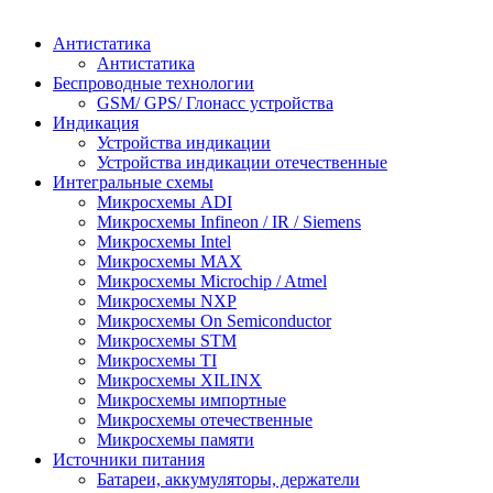
Антистатика
Антистатика
Беспроводные технологии
GSM/ GPS/ Глонасс устройства
Индикация
Устройства индикации
Устройства индикации отечественные
Интегральные схемы
Микросхемы ADI
Микросхемы Infineon / IR / Siemens
Микросхемы Intel
Микросхемы MAX
Микросхемы Microchip / Atmel
Микросхемы NXP
Микросхемы On Semiconductor
Микросхемы STM
Микросхемы TI
Микросхемы XILINX
Микросхемы импортные
Микросхемы отечественные
Микросхемы памяти
Источники питания
Батареи, аккумуляторы, держатели