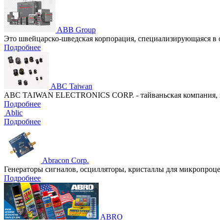
ABB Group
Это швейцарско-шведская корпорация, специализирующаяся в 
Подробнее
ABC Taiwan
ABC TAIWAN ELECTRONICS CORP. - тайваньская компания, за
Подробнее
Ablic
Подробнее
Abracon Corp.
Генераторы сигналов, осцилляторы, кристаллы для микропроц
Подробнее
ABRO