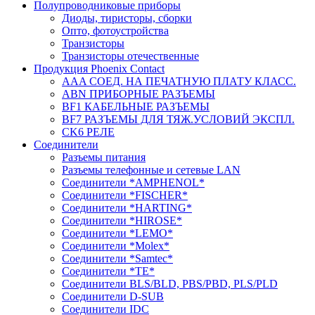
Полупроводниковые приборы
Диоды, тиристоры, сборки
Опто, фотоустройства
Транзисторы
Транзисторы отечественные
Продукция Phoenix Contact
AAA СОЕД. НА ПЕЧАТНУЮ ПЛАТУ КЛАСС.
ABN ПРИБОРНЫЕ РАЗЪЕМЫ
BF1 КАБЕЛЬНЫЕ РАЗЪЕМЫ
BF7 РАЗЪЕМЫ ДЛЯ ТЯЖ.УСЛОВИЙ ЭКСПЛ.
CK6 РЕЛЕ
Соединители
Разъемы питания
Разъемы телефонные и сетевые LAN
Соединители *AMPHENOL*
Соединители *FISCHER*
Соединители *HARTING*
Соединители *HIROSE*
Соединители *LEMO*
Соединители *Molex*
Соединители *Samtec*
Соединители *TE*
Соединители BLS/BLD, PBS/PBD, PLS/PLD
Соединители D-SUB
Соединители IDC