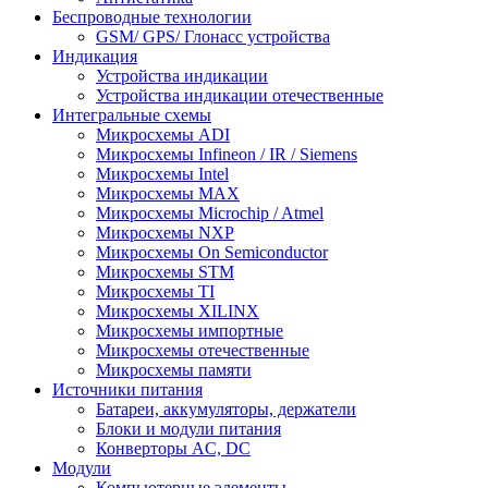
Беспроводные технологии
GSM/ GPS/ Глонасс устройства
Индикация
Устройства индикации
Устройства индикации отечественные
Интегральные схемы
Микросхемы ADI
Микросхемы Infineon / IR / Siemens
Микросхемы Intel
Микросхемы MAX
Микросхемы Microchip / Atmel
Микросхемы NXP
Микросхемы On Semiconductor
Микросхемы STM
Микросхемы TI
Микросхемы XILINX
Микросхемы импортные
Микросхемы отечественные
Микросхемы памяти
Источники питания
Батареи, аккумуляторы, держатели
Блоки и модули питания
Конверторы AC, DC
Модули
Компьютерные элементы