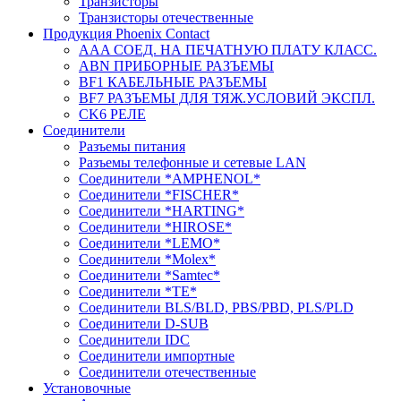
Транзисторы
Транзисторы отечественные
Продукция Phoenix Contact
AAA СОЕД. НА ПЕЧАТНУЮ ПЛАТУ КЛАСС.
ABN ПРИБОРНЫЕ РАЗЪЕМЫ
BF1 КАБЕЛЬНЫЕ РАЗЪЕМЫ
BF7 РАЗЪЕМЫ ДЛЯ ТЯЖ.УСЛОВИЙ ЭКСПЛ.
CK6 РЕЛЕ
Соединители
Разъемы питания
Разъемы телефонные и сетевые LAN
Соединители *AMPHENOL*
Соединители *FISCHER*
Соединители *HARTING*
Соединители *HIROSE*
Соединители *LEMO*
Соединители *Molex*
Соединители *Samtec*
Соединители *TE*
Соединители BLS/BLD, PBS/PBD, PLS/PLD
Соединители D-SUB
Соединители IDC
Соединители импортные
Соединители отечественные
Установочные