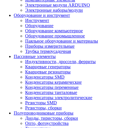
Электронные модули ARDUINO
Электронные наборы/модули
Оборудование и инструмент
Инструмент
Оборудование
Оборудование компьютерное
Оборудование промышленное
Паяльное оборудование и материалы
Приборы измерительные
Трубка термоусадочная
Пассивные элементы
Индуктивности, дроссели, ферриты
Кварцевые генераторы
Кварцевые резонаторы
Конденсаторы SMD
Конденсаторы керамические
Конденсаторы переменные
Конденсаторы танталовые
Конденсаторы электролитические
Резисторы SMD
Резисторы, сборки
Полупроводниковые приборы
Диоды, тиристоры, сборки
Опто, фотоустройства