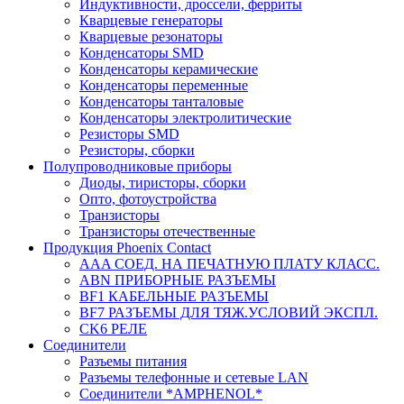
Индуктивности, дроссели, ферриты
Кварцевые генераторы
Кварцевые резонаторы
Конденсаторы SMD
Конденсаторы керамические
Конденсаторы переменные
Конденсаторы танталовые
Конденсаторы электролитические
Резисторы SMD
Резисторы, сборки
Полупроводниковые приборы
Диоды, тиристоры, сборки
Опто, фотоустройства
Транзисторы
Транзисторы отечественные
Продукция Phoenix Contact
AAA СОЕД. НА ПЕЧАТНУЮ ПЛАТУ КЛАСС.
ABN ПРИБОРНЫЕ РАЗЪЕМЫ
BF1 КАБЕЛЬНЫЕ РАЗЪЕМЫ
BF7 РАЗЪЕМЫ ДЛЯ ТЯЖ.УСЛОВИЙ ЭКСПЛ.
CK6 РЕЛЕ
Соединители
Разъемы питания
Разъемы телефонные и сетевые LAN
Соединители *AMPHENOL*