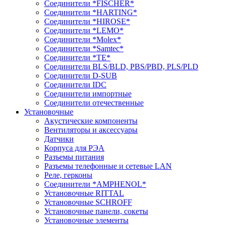
Соединители *FISCHER*
Соединители *HARTING*
Соединители *HIROSE*
Соединители *LEMO*
Соединители *Molex*
Соединители *Samtec*
Соединители *TE*
Соединители BLS/BLD, PBS/PBD, PLS/PLD
Соединители D-SUB
Соединители IDC
Соединители импортные
Соединители отечественные
Установочные
Акустические компоненты
Вентиляторы и аксессуары
Датчики
Корпуса для РЭА
Разъемы питания
Разъемы телефонные и сетевые LAN
Реле, герконы
Соединители *AMPHENOL*
Установочные RITTAL
Установочные SCHROFF
Установочные панели, сокеты
Установочные элементы