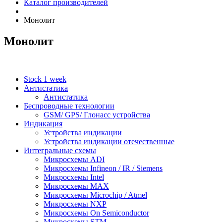
Каталог производителей
Монолит
Монолит
Stock 1 week
Антистатика
Антистатика
Беспроводные технологии
GSM/ GPS/ Глонасс устройства
Индикация
Устройства индикации
Устройства индикации отечественные
Интегральные схемы
Микросхемы ADI
Микросхемы Infineon / IR / Siemens
Микросхемы Intel
Микросхемы MAX
Микросхемы Microchip / Atmel
Микросхемы NXP
Микросхемы On Semiconductor
Микросхемы STM