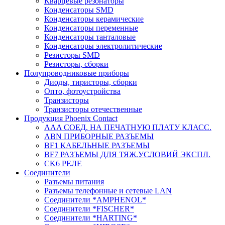
Кварцевые резонаторы
Конденсаторы SMD
Конденсаторы керамические
Конденсаторы переменные
Конденсаторы танталовые
Конденсаторы электролитические
Резисторы SMD
Резисторы, сборки
Полупроводниковые приборы
Диоды, тиристоры, сборки
Опто, фотоустройства
Транзисторы
Транзисторы отечественные
Продукция Phoenix Contact
AAA СОЕД. НА ПЕЧАТНУЮ ПЛАТУ КЛАСС.
ABN ПРИБОРНЫЕ РАЗЪЕМЫ
BF1 КАБЕЛЬНЫЕ РАЗЪЕМЫ
BF7 РАЗЪЕМЫ ДЛЯ ТЯЖ.УСЛОВИЙ ЭКСПЛ.
CK6 РЕЛЕ
Соединители
Разъемы питания
Разъемы телефонные и сетевые LAN
Соединители *AMPHENOL*
Соединители *FISCHER*
Соединители *HARTING*