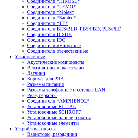
Соединители *HIROSE*
Соединители *LEMO*
Соединители *Molex*
Соединители *Samtec*
Соединители *TE*
Соединители BLS/BLD, PBS/PBD, PLS/PLD
Соединители D-SUB
Соединители IDC
Соединители импортные
Соединители отечественные
Установочные
Акустические компоненты
Вентиляторы и аксессуары
Датчики
Корпуса для РЭА
Разъемы питания
Разъемы телефонные и сетевые LAN
Реле, герконы
Соединители *AMPHENOL*
Установочные RITTAL
Установочные SCHROFF
Установочные панели, сокеты
Установочные элементы
Устройства защиты
Варисторы, разрядники