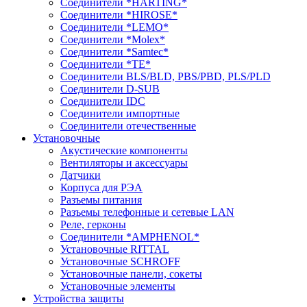
Соединители *HARTING*
Соединители *HIROSE*
Соединители *LEMO*
Соединители *Molex*
Соединители *Samtec*
Соединители *TE*
Соединители BLS/BLD, PBS/PBD, PLS/PLD
Соединители D-SUB
Соединители IDC
Соединители импортные
Соединители отечественные
Установочные
Акустические компоненты
Вентиляторы и аксессуары
Датчики
Корпуса для РЭА
Разъемы питания
Разъемы телефонные и сетевые LAN
Реле, герконы
Соединители *AMPHENOL*
Установочные RITTAL
Установочные SCHROFF
Установочные панели, сокеты
Установочные элементы
Устройства защиты