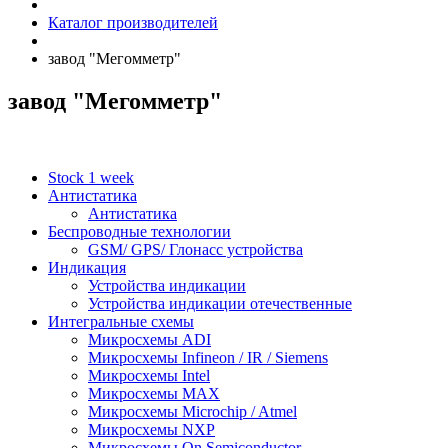
Каталог производителей
завод "Мегомметр"
завод "Мегомметр"
Stock 1 week
Антистатика
Антистатика
Беспроводные технологии
GSM/ GPS/ Глонасс устройства
Индикация
Устройства индикации
Устройства индикации отечественные
Интегральные схемы
Микросхемы ADI
Микросхемы Infineon / IR / Siemens
Микросхемы Intel
Микросхемы MAX
Микросхемы Microchip / Atmel
Микросхемы NXP
Микросхемы On Semiconductor