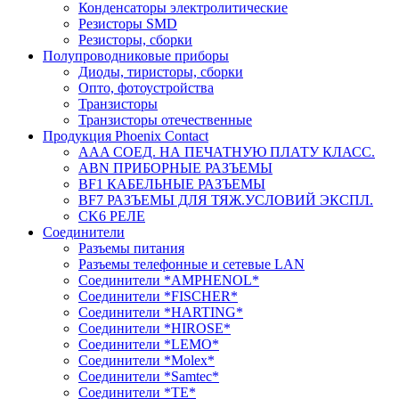
Конденсаторы электролитические
Резисторы SMD
Резисторы, сборки
Полупроводниковые приборы
Диоды, тиристоры, сборки
Опто, фотоустройства
Транзисторы
Транзисторы отечественные
Продукция Phoenix Contact
AAA СОЕД. НА ПЕЧАТНУЮ ПЛАТУ КЛАСС.
ABN ПРИБОРНЫЕ РАЗЪЕМЫ
BF1 КАБЕЛЬНЫЕ РАЗЪЕМЫ
BF7 РАЗЪЕМЫ ДЛЯ ТЯЖ.УСЛОВИЙ ЭКСПЛ.
CK6 РЕЛЕ
Соединители
Разъемы питания
Разъемы телефонные и сетевые LAN
Соединители *AMPHENOL*
Соединители *FISCHER*
Соединители *HARTING*
Соединители *HIROSE*
Соединители *LEMO*
Соединители *Molex*
Соединители *Samtec*
Соединители *TE*