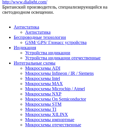
http://www.dialight.com/
Британский производитель, специализирующийся на
светодиодном освещении.
Антистатика
Антистатика
Беспроводные технологии
GSM/ GPS/ Глонасс устройства
Индикация
Устройства индикации
Устройства индикации отечественные
Интегральные схемы
Микросхемы ADI
Микросхемы Infineon / IR / Siemens
Микросхемы Intel
Микросхемы MAX
Микросхемы Microchip / Atmel
Микросхемы NXP
Микросхемы On Semiconductor
Микросхемы STM
Микросхемы TI
Микросхемы XILINX
Микросхемы импортные
Микросхемы отечественные