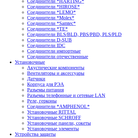
Соединители *HARTING*
Соединители *HIROSE*
Соединители *LEMO*
Соединители *Molex*
Соединители *Samtec*
Соединители *TE*
Соединители BLS/BLD, PBS/PBD, PLS/PLD
Соединители D-SUB
Соединители IDC
Соединители импортные
Соединители отечественные
Установочные
Акустические компоненты
Вентиляторы и аксессуары
Датчики
Корпуса для РЭА
Разъемы питания
Разъемы телефонные и сетевые LAN
Реле, герконы
Соединители *AMPHENOL*
Установочные RITTAL
Установочные SCHROFF
Установочные панели, сокеты
Установочные элементы
Устройства защиты