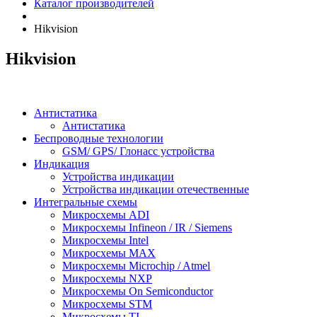
Каталог производителей
Hikvision
Hikvision
Антистатика
Антистатика
Беспроводные технологии
GSM/ GPS/ Глонасс устройства
Индикация
Устройства индикации
Устройства индикации отечественные
Интегральные схемы
Микросхемы ADI
Микросхемы Infineon / IR / Siemens
Микросхемы Intel
Микросхемы MAX
Микросхемы Microchip / Atmel
Микросхемы NXP
Микросхемы On Semiconductor
Микросхемы STM
Микросхемы TI