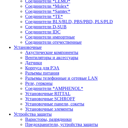
Соединители *LEMO*
Соединители *Molex*
Соединители *Samtec*
Соединители *TE*
Соединители BLS/BLD, PBS/PBD, PLS/PLD
Соединители D-SUB
Соединители IDC
Соединители импортные
Соединители отечественные
Установочные
Акустические компоненты
Вентиляторы и аксессуары
Датчики
Корпуса для РЭА
Разъемы питания
Разъемы телефонные и сетевые LAN
Реле, герконы
Соединители *AMPHENOL*
Установочные RITTAL
Установочные SCHROFF
Установочные панели, сокеты
Установочные элементы
Устройства защиты
Варисторы, разрядники
Предохранители, устройства защиты