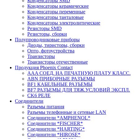
Конденсаторы SMD
Конденсаторы керамические
Конденсаторы переменные
Конденсаторы танталовые
Конденсаторы электролитические
Резисторы SMD
Резисторы, сборки
Полупроводниковые приборы
Диоды, тиристоры, сборки
Опто, фотоустройства
Транзисторы
Транзисторы отечественные
Продукция Phoenix Contact
AAA СОЕД. НА ПЕЧАТНУЮ ПЛАТУ КЛАСС.
ABN ПРИБОРНЫЕ РАЗЪЕМЫ
BF1 КАБЕЛЬНЫЕ РАЗЪЕМЫ
BF7 РАЗЪЕМЫ ДЛЯ ТЯЖ.УСЛОВИЙ ЭКСПЛ.
CK6 РЕЛЕ
Соединители
Разъемы питания
Разъемы телефонные и сетевые LAN
Соединители *AMPHENOL*
Соединители *FISCHER*
Соединители *HARTING*
Соединители *HIROSE*